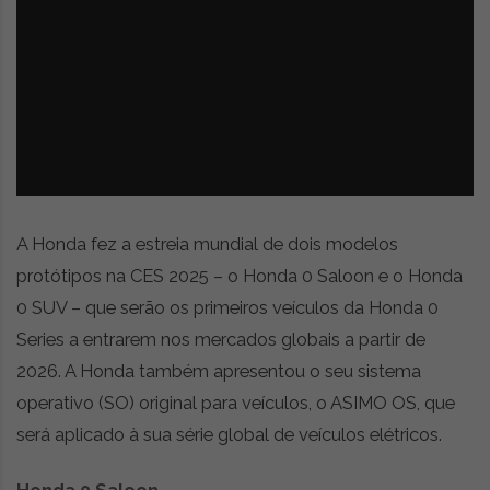
z
é
i
s
n
i
e
a
r
t
i
g
o
s
A Honda fez a estreia mundial de dois modelos
d
e
protótipos na CES 2025 – o Honda 0 Saloon e o Honda
o
0 SUV – que serão os primeiros veículos da Honda 0
p
Series a entrarem nos mercados globais a partir de
i
n
2026. A Honda também apresentou o seu sistema
i
operativo (SO) original para veículos, o ASIMO OS, que
ã
será aplicado à sua série global de veículos elétricos.
o
,
c