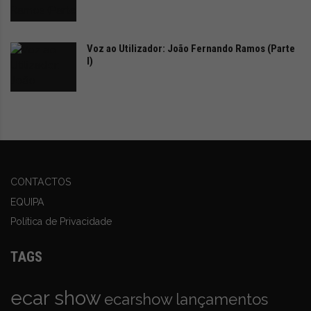
Esta será a sétima edição desta competição que
Voz ao Utilizador: João Fernando Ramos (Parte
contou, desde o seu lançamento, com a participação de
I)
mais de 280 alunos, de 19 instituições de ensino superior
e politécnicos nacionais.
CONTACTOS
EQUIPA
Política de Privacidade
TAGS
ecar show
ecarshow
lançamentos