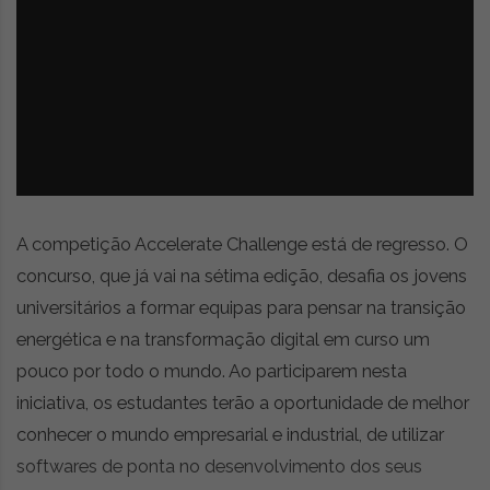
z
é
i
s
n
i
e
a
r
t
i
g
o
s
A competição Accelerate Challenge está de regresso. O
d
e
concurso, que já vai na sétima edição, desafia os jovens
o
universitários a formar equipas para pensar na transição
p
energética e na transformação digital em curso um
i
n
pouco por todo o mundo. Ao participarem nesta
i
iniciativa, os estudantes terão a oportunidade de melhor
ã
conhecer o mundo empresarial e industrial, de utilizar
o
,
softwares de ponta no desenvolvimento dos seus
c