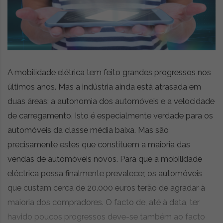
z
é
i
s
n
i
e
a
r
t
i
A mobilidade elétrica tem feito grandes progressos nos
g
últimos anos. Mas a indústria ainda está atrasada em
o
s
duas áreas: a autonomia dos automóveis e a velocidade
d
de carregamento. Isto é especialmente verdade para os
e
automóveis da classe média baixa. Mas são
o
p
precisamente estes que constituem a maioria das
i
vendas de automóveis novos. Para que a mobilidade
n
eléctrica possa finalmente prevalecer, os automóveis
i
que custam cerca de 20.000 euros terão de agradar à
ã
o
maioria dos compradores. O facto de, até à data, ter
,
havido poucos progressos deve-se também ao facto
c