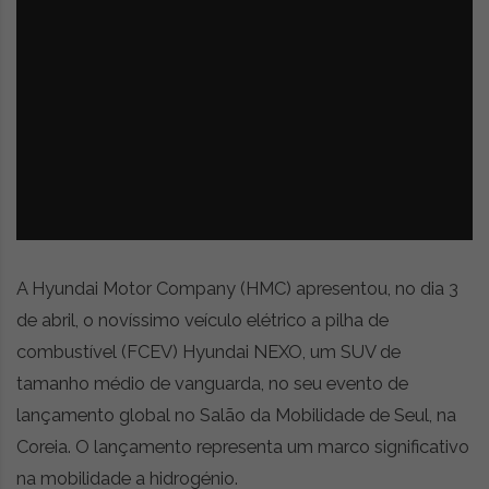
z
é
i
s
n
i
e
a
r
t
i
g
o
s
d
e
A Hyundai Motor Company (HMC) apresentou, no dia 3
o
p
de abril, o novíssimo veículo elétrico a pilha de
i
combustível (FCEV) Hyundai NEXO, um SUV de
n
tamanho médio de vanguarda, no seu evento de
i
ã
lançamento global no Salão da Mobilidade de Seul, na
o
Coreia. O lançamento representa um marco significativo
,
na mobilidade a hidrogénio.
c