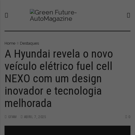
S
G
O
k
r
n
i
e
o
p
e
v
t
n
o
o
F
p
c
u
o
Home
Destaques
o
t
r
A Hyundai revela o novo
n
u
t
veículo elétrico fuel cell
t
r
a
e
e
l
NEXO com um design
n
-
q
t
A
u
inovador e tecnologia
u
e
t
l
melhorada
o
e
M
v
a
a
GFAM
ABRIL 7, 2025
0
g
a
a
t