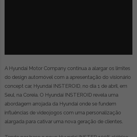
z
é
i
s
n
i
e
a
r
t
i
g
o
s
A Hyundai Motor Company continua a alargar os limites
d
e
do design automóvel com a apresentação do visionário
o
concept car, Hyundai INSTEROID, no dia 1 de abril, em
p
Seul, na Coreia. O Hyundai INSTEROID revela uma
i
n
abordagem arrojada da Hyundai onde se fundem
i
influências de videojogos com uma personalização
ã
alargada para cativar uma nova geração de clientes.
o
,
c