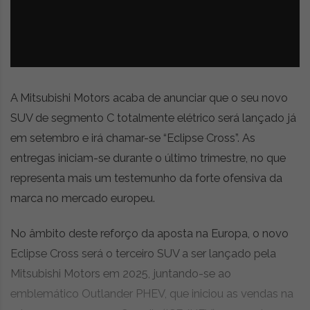
z
é
i
s
n
i
e
a
r
t
i
A Mitsubishi Motors acaba de anunciar que o seu novo
g
SUV de segmento C totalmente elétrico será lançado já
o
em setembro e irá chamar-se “Eclipse Cross”. As
s
d
entregas iniciam-se durante o último trimestre, no que
e
representa mais um testemunho da forte ofensiva da
o
marca no mercado europeu.
p
i
n
No âmbito deste reforço da aposta na Europa, o novo
i
Eclipse Cross será o terceiro SUV a ser lançado pela
ã
Mitsubishi Motors em 2025, juntando-se ao
o
,
emblemático Outlander PHEV, que iniciou as vendas na
c