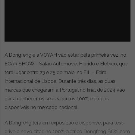
z
é
i
s
n
i
e
a
r
t
i
g
o
A Dongfeng e a VOYAH vão estar, pela primeira vez, no
s
ECAR SHOW – Salão Automóvel Híbrido e Elétrico, que
d
terá lugar entre 23 e 25 de maio, na FIL – Feira
e
o
Internacional de Lisboa. Durante três dias, as duas
p
marcas que chegaram a Portugal no final de 2024 vão
i
dar a conhecer os seus veículos 100% elétricos
n
i
disponíveis no mercado nacional.
ã
o
A Dongfeng terá em exposição e disponível para test-
,
drive o novo citadino 100% elétrico Dongfeng BOX, com
c