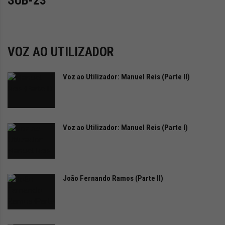
SUB-23
i
d
a
d
e
VOZ AO UTILIZADOR
s
u
Voz ao Utilizador: Manuel Reis (Parte II)
s
t
e
n
t
Voz ao Utilizador: Manuel Reis (Parte I)
á
v
e
l
João Fernando Ramos (Parte II)