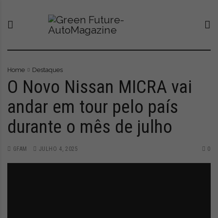
S
G
O
k
r
n
i
e
o
p
e
v
t
n
o
o
F
p
c
u
o
Home
Destaques
o
t
r
O Novo Nissan MICRA vai
n
u
t
andar em tour pelo país
t
r
a
e
e
l
durante o mês de julho
n
-
q
t
A
u
u
e
GFAM
JULHO 4, 2025
0
t
l
o
e
M
v
a
a
g
a
a
t