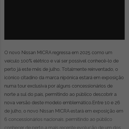
z
é
i
s
n
i
e
a
r
t
i
g
o
O novo Nissan MICRA regressa em 2025 como um
s
veículo 100% elétrico e vai ser possível conhecê-lo de
d
perto já este mês de julho. Totalmente reinventado, o
e
o
icónico citadino da marca nipónica estará em exposição
p
numa tour exclusiva por alguns concessionários de
i
norte a sul do país, permitindo ao público descobrir a
n
i
nova versão deste modelo emblemático.Entre 10 e 26
ã
de julho, o novo Nissan MICRA estará em exposição em
o
6 concessionários nacionais, permitindo ao público
,
conhecer de perto a mais recente evolução de um dos
c