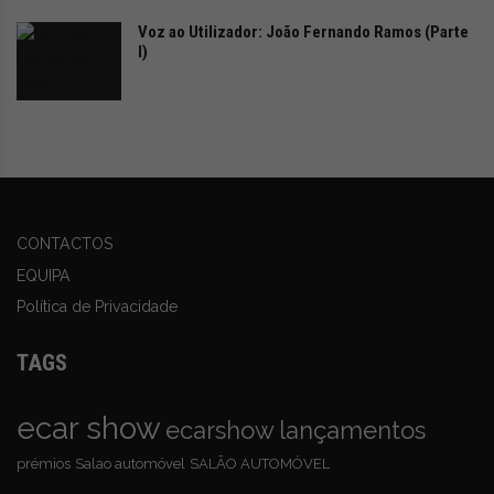
monitorização da saúde da bateria.
Voz ao Utilizador: João Fernando Ramos (Parte
I)
O primeiro ES90 destinado a clientes sairá da linha de
produção no verão. O modelo já pode ser
encomendado em 17 países europeus, incluindo
Portugal, estando prevista a expansão para mais
mercados até 2026.
CONTACTOS
EQUIPA
Política de Privacidade
TAGS
ecar show
ecarshow
lançamentos
prémios
Salao automóvel
SALÃO AUTOMÓVEL