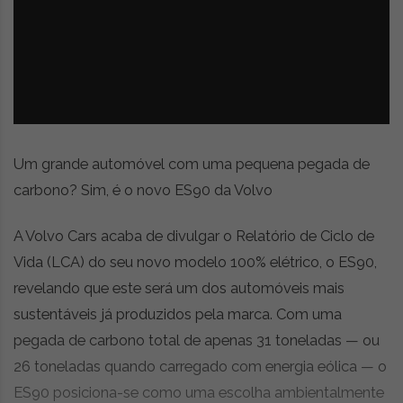
z
é
i
s
n
i
e
a
r
t
i
g
o
Um grande automóvel com uma pequena pegada de
s
carbono? Sim, é o novo ES90 da Volvo
d
e
A Volvo Cars acaba de divulgar o Relatório de Ciclo de
o
p
Vida (LCA) do seu novo modelo 100% elétrico, o ES90,
i
revelando que este será um dos automóveis mais
n
sustentáveis já produzidos pela marca. Com uma
i
ã
pegada de carbono total de apenas 31 toneladas — ou
o
26 toneladas quando carregado com energia eólica — o
,
ES90 posiciona-se como uma escolha ambientalmente
c