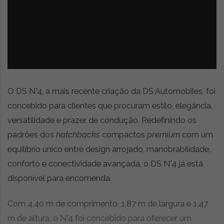
z
é
i
s
n
i
e
a
r
t
i
g
o
O DS N°4, a mais recente criação da DS Automobiles, foi
s
concebido para clientes que procuram estilo, elegância,
d
versatilidade e prazer de condução. Redefinindo os
e
o
padrões dos
hatchbacks
compactos
premium
com um
p
equilíbrio único entre design arrojado, manobrabilidade,
i
conforto e conectividade avançada, o DS N°4 já está
n
i
disponível para encomenda.
ã
o
Com 4,40 m de comprimento, 1,87 m de largura e 1,47
,
m de altura, o N°4 foi concebido para oferecer um
c