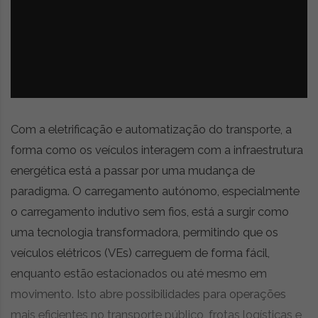
z
é
i
s
n
i
e
a
r
t
i
g
o
Com a eletrificação e automatização do transporte, a
s
forma como os veículos interagem com a infraestrutura
d
energética está a passar por uma mudança de
e
o
paradigma. O carregamento autónomo, especialmente
p
o carregamento indutivo sem fios, está a surgir como
i
uma tecnologia transformadora, permitindo que os
n
i
veículos elétricos (VEs) carreguem de forma fácil,
ã
enquanto estão estacionados ou até mesmo em
o
movimento. Isto abre possibilidades para operações
,
mais eficientes no transporte público, frotas logísticas e
c