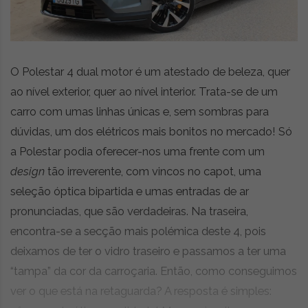
z
é
i
s
n
i
e
a
r
O Polestar 4 dual motor é um atestado de beleza, quer
t
ao nível exterior, quer ao nível interior. Trata-se de um
i
g
carro com umas linhas únicas e, sem sombras para
o
dúvidas, um dos elétricos mais bonitos no mercado! Só
s
a Polestar podia oferecer-nos uma frente com um
d
e
design
tão irreverente, com vincos no capot, uma
o
seleção óptica bipartida e umas entradas de ar
p
pronunciadas, que são verdadeiras. Na traseira,
i
n
encontra-se a secção mais polémica deste 4, pois
i
deixamos de ter o vidro traseiro e passamos a ter uma
ã
“tampa” da cor da carroçaria. Então, como conseguimos
o
,
ver o que está na retaguarda? A resposta é simples:
c