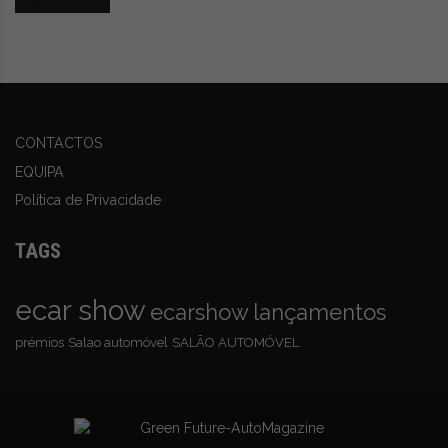
fazer dos 0 aos 100 km/h em 3.7 segundos (com o
launch control
ativo) e, sim, é uma experiência de
aceleração, surreal!
Passando para o interior, a palavra é «fabuloso»!
Clean,
CONTACTOS
como manda a filosofia sueca, só materiais nobres, tudo
EQUIPA
em que tocamos é
soft-touch
, a consola central é um
Política de Privacidade
atestado de solidez, pois não mexe um centímetro. Na
consola central há elementos de madeira que criam um
TAGS
bom ambiente, com luzes Led por todo carro. E, sim,
pela primeira vez, temos um ecrã vertical de 15.4”
ecar show
ecarshow
lançamentos
polegadas. O sistema usado neste 4 é o Android OS, um
prémios
Salao automóvel
SALÃO AUTOMÓVEL
sistema fácil de usar, rápido e com uma qualidade de
imagem soberba! Pena é que todos os controlos sejam
operados por lá: desde ligar o AC, redirecionar o ar nas
saídas de ventilação (primeiro Polestar a ter esta