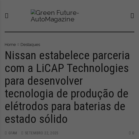
S
G
O
k
r
n
i
e
o
p
e
v
t
n
o
o
F
p
c
u
o
Home
Destaques
o
t
r
Nissan estabelece parceria
n
u
t
com a LiCAP Technologies
t
r
a
e
e
l
para desenvolver
n
-
q
t
A
u
tecnologia de produção de
u
e
t
l
elétrodos para baterias de
o
e
M
v
estado sólido
a
a
g
a
a
t
GFAM
SETEMBRO 22, 2025
0