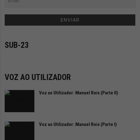
i
d
a
d
e
s
u
SUB-23
s
t
e
n
VOZ AO UTILIZADOR
t
á
v
Voz ao Utilizador: Manuel Reis (Parte II)
e
l
Voz ao Utilizador: Manuel Reis (Parte I)