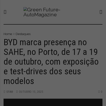
S
G
O
k
r
n
i
e
o
p
e
v
t
n
o
o
F
p
c
u
o
Home
Destaques
o
t
r
BYD marca presença no
n
u
t
SAHE, no Porto, de 17 a 19
t
r
a
e
e
l
de outubro, com exposição
n
-
q
t
A
u
e test-drives dos seus
u
e
t
l
modelos
o
e
M
v
a
a
GFAM
OUTUBRO 15, 2025
0
g
a
a
t