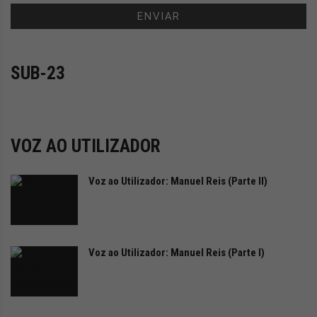
i
d
a
d
e
SUB-23
s
u
s
t
e
VOZ AO UTILIZADOR
n
t
Voz ao Utilizador: Manuel Reis (Parte II)
á
v
e
l
Voz ao Utilizador: Manuel Reis (Parte I)