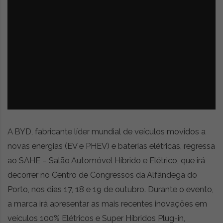
z
é
i
s
n
i
e
a
r
t
i
g
o
s
d
e
A BYD, fabricante líder mundial de veículos movidos a
o
p
novas energias (EV e PHEV) e baterias elétricas, regressa
i
ao SAHE – Salão Automóvel Híbrido e Elétrico, que irá
n
decorrer no Centro de Congressos da Alfândega do
i
ã
Porto, nos dias 17, 18 e 19 de outubro. Durante o evento,
o
a marca irá apresentar as mais recentes inovações em
,
veículos 100% Elétricos e Super Híbridos Plug-in,
c