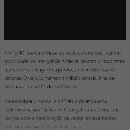
z
é
i
s
n
i
e
a
r
t
i
g
o
A XPENG, marca chinesa de veículos elétricos líder em
s
mobilidade de Inteligência Artificial, celebra o importante
d
marco de ter atingindo a produção de um milhão de
e
o
viaturas. O veículo número 1 milhão saiu da linha de
p
produção no dia 21 de novembro.
i
n
Para celebrar o marco, a XPENG organizou uma
i
ã
cerimónia na sua fábrica de Guangzhou, na China, que
o
contou com a participação de vários representantes
,
dos media chineses e internacionais.
c