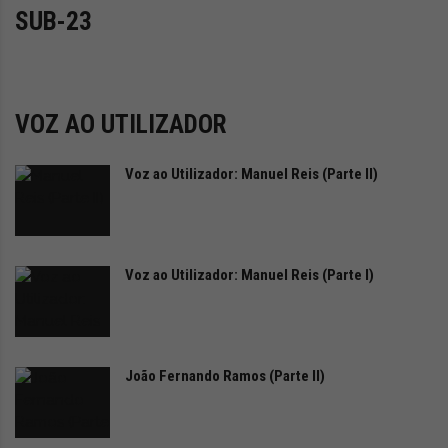
i
SUB-23
d
marca apresentou os seus novos SUV XPENG G6 e
a
XPENG G9 que chegam com o melhor tempo de
d
carregamento do mercado.
e
s
VOZ AO UTILIZADOR
u
s
Voz ao Utilizador: Manuel Reis (Parte II)
t
e
n
t
á
Voz ao Utilizador: Manuel Reis (Parte I)
v
e
l
João Fernando Ramos (Parte II)