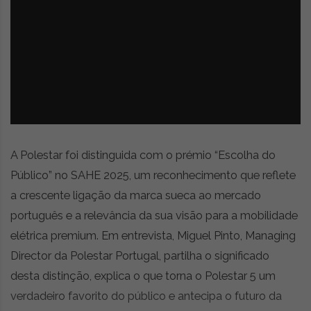
z
é
i
s
n
i
e
a
r
t
i
g
o
s
A Polestar foi distinguida com o prémio “Escolha do
d
e
Público” no SAHE 2025, um reconhecimento que reflete
o
a crescente ligação da marca sueca ao mercado
p
português e a relevância da sua visão para a mobilidade
i
n
elétrica premium. Em entrevista, Miguel Pinto, Managing
i
Director da Polestar Portugal, partilha o significado
ã
desta distinção, explica o que torna o Polestar 5 um
o
,
verdadeiro favorito do público e antecipa o futuro da
c