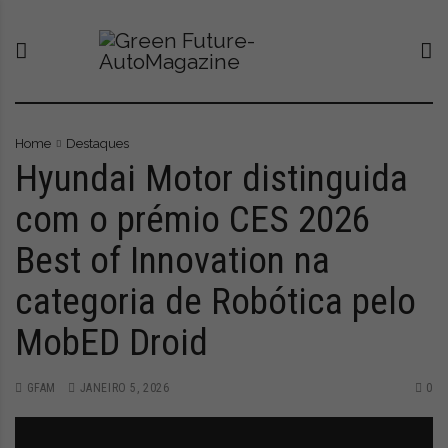
S
G
O
k
r
n
i
e
o
p
e
v
t
n
o
o
F
p
c
u
o
Home
Destaques
o
t
r
Hyundai Motor distinguida
n
u
t
com o prémio CES 2026
t
r
a
e
e
l
Best of Innovation na
n
-
q
t
A
u
categoria de Robótica pelo
u
e
t
l
MobED Droid
o
e
M
v
a
a
GFAM
JANEIRO 5, 2026
0
g
a
a
t