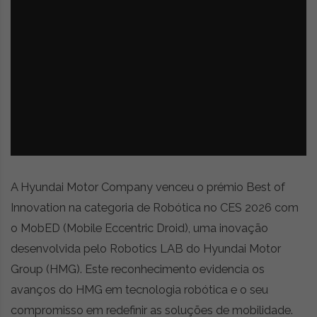
z
é
i
s
n
i
e
a
r
t
i
g
o
s
d
e
A Hyundai Motor Company venceu o prémio Best of
o
p
Innovation na categoria de Robótica no CES 2026 com
i
o MobED (Mobile Eccentric Droid), uma inovação
n
desenvolvida pelo Robotics LAB do Hyundai Motor
i
ã
Group (HMG). Este reconhecimento evidencia os
o
avanços do HMG em tecnologia robótica e o seu
,
compromisso em redefinir as soluções de mobilidade.
c