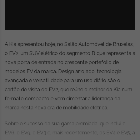
z
é
i
s
n
i
e
a
r
t
i
A Kia apresentou hoje, no Salão Automóvel de Bruxelas,
g
o EV2, um SUV elétrico do segmento B que representa a
o
nova porta de entrada no crescente portefólio de
s
d
modelos EV da marca. Design arrojado, tecnologia
e
avançada e versatilidade para um uso diário são o
o
cartão de visita do EV2, que reúne o melhor da Kia num
p
i
formato compacto e vem cimentar a liderança da
n
marca nesta nova era de mobilidade elétrica.
i
ã
Sobre o sucesso da sua gama premiada, que inclui o
o
,
EV6, o EV9, o EV3 e, mais recentemente, os EV4 e EV5, a
c