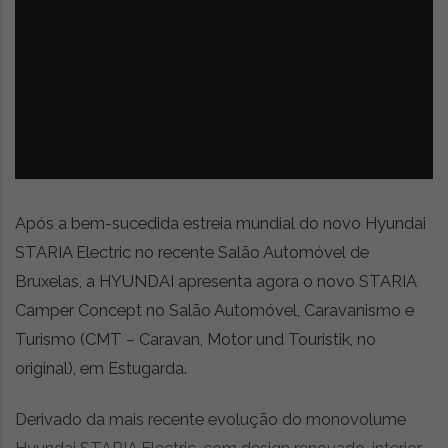
z
é
i
s
n
i
e
a
r
t
i
g
o
s
Após a bem-sucedida estreia mundial do novo Hyundai
d
e
STARIA Electric no recente Salão Automóvel de
o
Bruxelas, a HYUNDAI apresenta agora o novo STARIA
p
Camper Concept no Salão Automóvel, Caravanismo e
i
n
Turismo (CMT – Caravan, Motor und Touristik, no
i
original), em Estugarda.
ã
o
Derivado da mais recente evolução do monovolume
,
c