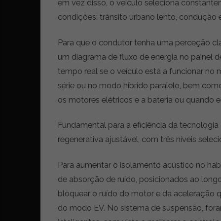
em vez disso, o veículo seleciona constante
condições: trânsito urbano lento, condução
Para que o condutor tenha uma perceção cla
um diagrama de fluxo de energia no painel d
tempo real se o veículo está a funcionar no
série ou no modo híbrido paralelo, bem como
os motores elétricos e a bateria ou quando e
Fundamental para a eficiência da tecnolog
regenerativa ajustável, com três níveis seleci
Para aumentar o isolamento acústico no habi
de absorção de ruído, posicionados ao longo
bloquear o ruído do motor e da aceleração q
do modo EV. No sistema de suspensão, for