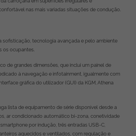
 da carroçaria em superfícies irregulares e
onfortável nas mais variadas situações de condução.
 sofisticação, tecnologia avançada e pelo ambiente
s os ocupantes.
o de grandes dimensões, que inclui um painel de
dedicado à navegação e infotainment, igualmente com
nterface gráfica do utilizador (GUI) da KGM, Athena
a lista de equipamento de série disponível desde a
os, ar condicionado automático bi-zona, conetividade
e smartphone por indução, três entradas USB-C,
ianteiros aquecidos e ventilados, com regulação e