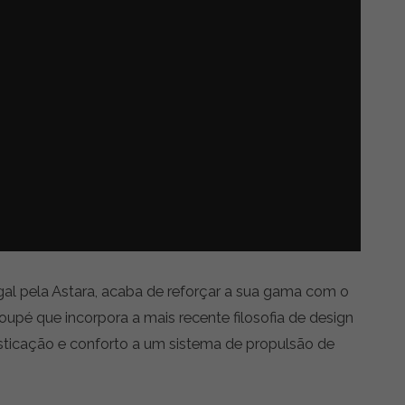
gal pela Astara, acaba de reforçar a sua gama com o
é que incorpora a mais recente filosofia de design
isticação e conforto a um sistema de propulsão de