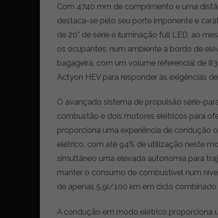
Com 4740 mm de comprimento e uma distânc
r
ó
destaca-se pelo seu porte imponente e caráte
n
de 20” de série e iluminação full LED, ao
i
os ocupantes, num ambiente a bordo de elev
c
a
bagageira, com um volume referencial de 839
s
Actyon HEV para responder às exigências de u
,
n
O avançado sistema de propulsão série-par
o
v
combustão e dois motores elétricos para of
i
proporciona uma experiência de condução o
d
elétrico, com até 94% de utilização neste
a
d
simultâneo uma elevada autonomia para tra
e
manter o consumo de combustível num nível 
s
de apenas 5,9l/100 km em ciclo combinado
e
e
A condução em modo elétrico proporciona 
s