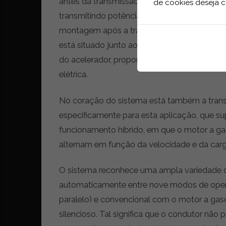
antes da transmissão) tem como missão excl
de cookies deseja c
transmitindo potência diretamente às rodas. 
montagem após a transmissão) de grande ca
está situado junto ao eixo de tração para 
do acelerador, proporcionando uma forte acel
elétrica.
No coração do sistema está também a trans
especificamente para esta aplicação, que su
funcionamento híbrido, em que o motor a ga
alternam em função da velocidade e da carg
O sistema reconhece uma ampla variedade 
automaticamente entre nove modos de opera
paralelo) e convencional com o motor a gaso
silencioso. Tal significa que o condutor não