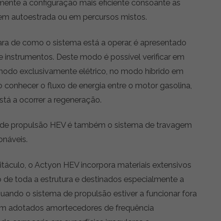
mente a configuração mais eficiente consoante as
 em autoestrada ou em percursos mistos.
ra de como o sistema está a operar, é apresentado
e instrumentos. Deste modo é possível verificar em
 modo exclusivamente elétrico, no modo híbrido em
 conhecer o fluxo de energia entre o motor gasolina,
stá a ocorrer a regeneração.
ia de propulsão HEV é também o sistema de travagem
onáveis.
táculo, o Actyon HEV incorpora materiais extensivos
 de toda a estrutura e destinados especialmente a
uando o sistema de propulsão estiver a funcionar fora
am adotados amortecedores de frequência