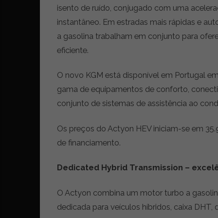
t
isento de ruído, conjugado com uma aceleraç
r
instantâneo. Em estradas mais rápidas e auto
e
a gasolina trabalham em conjunto para ofe
i
a
eficiente.
s
d
O novo KGM está disponível em Portugal em
o
gama de equipamentos de conforto, conect
m
u
conjunto de sistemas de assistência ao cond
n
d
Os preços do Actyon HEV iniciam-se em 35
o
de financiamento.
d
a
m
Dedicated Hybrid Transmission
–
excelê
o
b
O Actyon combina um motor turbo a gasolina 
i
dedicada para veículos híbridos, caixa DHT
l