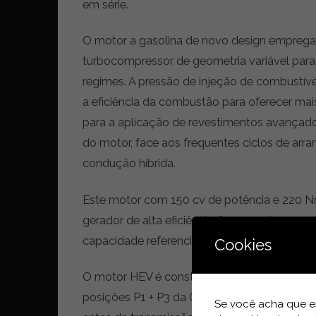
i
em série.
d
a
O motor a gasolina de novo design emprega o 
d
turbocompressor de geometria variável pa
e
s
regimes. A pressão de injeção de combustív
u
a eficiência da combustão para oferecer m
s
para a aplicação de revestimentos avançados
t
e
do motor, face aos frequentes ciclos de arr
n
condução híbrida.
t
á
Este motor com 150 cv de potência e 220 
v
e
gerador de alta eficiência, fornecendo energ
l
capacidade referencial de 1,83 kWh -, ao inv
Cookies
O motor HEV é construído em torno da primei
posições P1 + P3 da Coreia. O motor situad
Se você acha que es