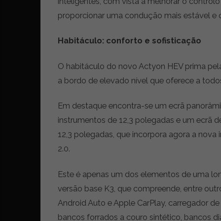
inteligentes, com vista a melhorar o controlo
proporcionar uma condução mais estável e c
Habitáculo: conforto e sofisticação
O habitáculo do novo Actyon HEV prima pela
a bordo de elevado nível que oferece a todo
Em destaque encontra-se um ecrã panorâmic
instrumentos de 12,3 polegadas e um ecrã 
12,3 polegadas, que incorpora agora a nova i
2.0.
Este é apenas um dos elementos de uma long
versão base K3, que compreende, entre outr
Android Auto e Apple CarPlay, carregador d
bancos forrados a couro sintético, bancos d