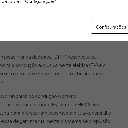
usiva funcionar como gerador e apoio de binário, não
licando em “Configurações”.
Já o motor elétrico P3 (posição que indica a
pacidade, com 130 kW (177 cv) e 300 Nm de binário,
que possa responder instantaneamente aos comandos
Configurações
eração e a resposta linear típica da propulsão
missão híbrida dedicada “DHT”, desenvolvida
porta a condução exclusivamente elétrica (EV) e o
solina e os motores elétricos se combinam ou se
a.
de ambientes de condução e alterna
ção, incluindo o modo EV, o modo HEV (série-
lina, para oferecer um desempenho suave, versátil e
 precisa de gerir manualmente o sistema de propulsão;