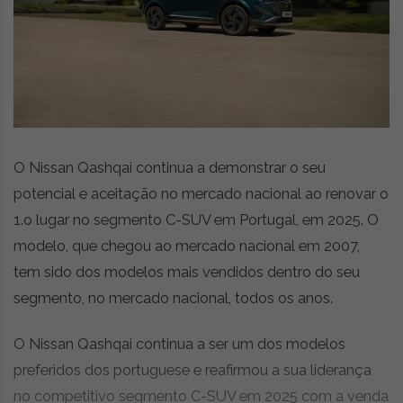
z
é
i
s
n
i
e
a
r
t
i
g
o
O Nissan Qashqai continua a demonstrar o seu
s
potencial e aceitação no mercado nacional ao renovar o
d
1.o lugar no segmento C-SUV em Portugal, em 2025. O
e
o
modelo, que chegou ao mercado nacional em 2007,
p
tem sido dos modelos mais vendidos dentro do seu
i
segmento, no mercado nacional, todos os anos.
n
i
ã
O Nissan Qashqai continua a ser um dos modelos
o
preferidos dos portuguese e reafirmou a sua liderança
,
no competitivo segmento C-SUV em 2025 com a venda
c