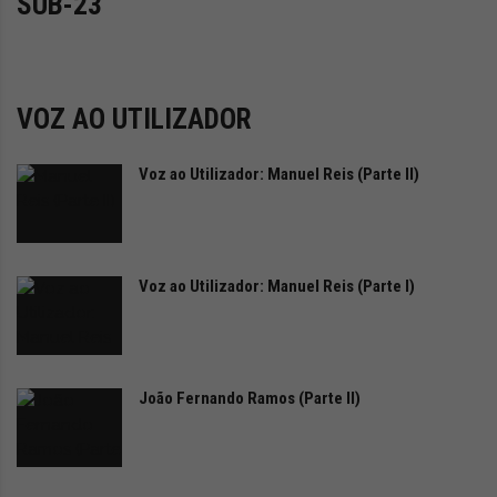
SUB-23
i
d
a
d
e
VOZ AO UTILIZADOR
s
u
s
Voz ao Utilizador: Manuel Reis (Parte II)
t
e
n
t
Voz ao Utilizador: Manuel Reis (Parte I)
á
v
e
l
João Fernando Ramos (Parte II)