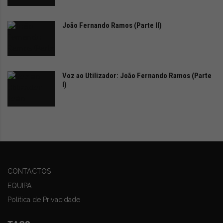
rápida, excelência no serviço e numa experiência
totalmente centrada no cliente.”
Para mais
João Fernando Ramos (Parte II)
informações www.zeekr.pt
Voz ao Utilizador: João Fernando Ramos (Parte
I)
CONTACTOS
EQUIPA
Política de Privacidade