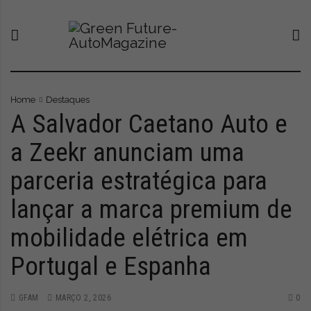
S
G
O
k
r
n
i
e
o
p
e
v
t
n
o
o
F
p
c
u
o
Home
Destaques
o
t
r
A Salvador Caetano Auto e
n
u
t
a Zeekr anunciam uma
t
r
a
e
e
l
parceria estratégica para
n
-
q
t
A
u
lançar a marca premium de
u
e
t
l
mobilidade elétrica em
o
e
M
v
Portugal e Espanha
a
a
g
a
a
t
GFAM
MARÇO 2, 2026
0