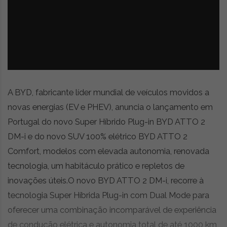
z
é
i
s
n
i
e
a
r
t
i
g
o
A BYD, fabricante líder mundial de veículos movidos a
s
novas energias (EV e PHEV), anuncia o lançamento em
d
Portugal do novo Super Híbrido Plug-in BYD ATTO 2
e
o
DM-i e do novo SUV 100% elétrico BYD ATTO 2
p
Comfort, modelos com elevada autonomia, renovada
i
tecnologia, um habitáculo prático e repletos de
n
i
inovações úteis.O novo BYD ATTO 2 DM-i, recorre à
ã
tecnologia Super Híbrida Plug-in com Dual Mode para
o
oferecer uma combinação incomparável de experiência
,
de condução elétrica e autonomia total de até 1000 km,
c