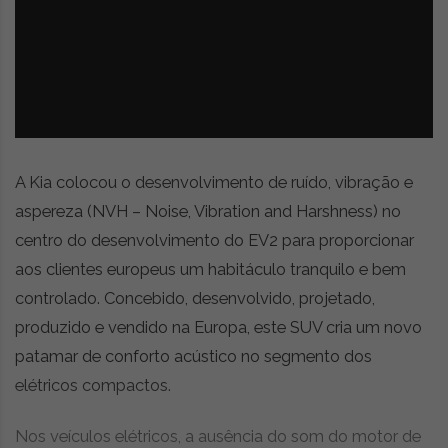
z
é
i
s
n
i
e
a
r
t
i
g
o
A Kia colocou o desenvolvimento de ruído, vibração e
s
aspereza (NVH – Noise, Vibration and Harshness) no
d
centro do desenvolvimento do EV2 para proporcionar
e
o
aos clientes europeus um habitáculo tranquilo e bem
p
controlado. Concebido, desenvolvido, projetado,
i
produzido e vendido na Europa, este SUV cria um novo
n
i
patamar de conforto acústico no segmento dos
ã
elétricos compactos.
o
,
Nos veículos elétricos, a ausência do som do motor de
c