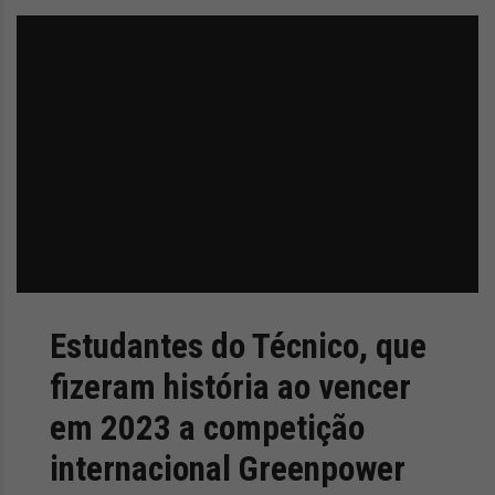
z
é
i
s
n
i
e
a
r
t
i
g
o
s
d
e
o
p
Estudantes do Técnico, que
i
n
fizeram história ao vencer
i
ã
em 2023 a competição
o
internacional Greenpower
,
c