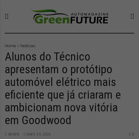
S
G
O
k
r
n
i
e
o
p
e
v
t
n
o
o
F
p
c
u
o
Home
Notícias
o
t
r
Alunos do Técnico
n
u
t
t
r
a
apresentam o protótipo
e
e
l
automóvel elétrico mais
n
-
q
t
A
u
eficiente que já criaram e
u
e
t
l
ambicionam nova vitória
o
e
M
v
em Goodwood
a
a
g
a
a
t
ADMIN
MAIO 29, 2026
0