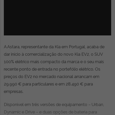
z
é
i
s
n
i
e
a
r
t
i
g
o
A Astara, representante da Kia em Portugal, acaba de
s
dar início à comercialização do novo Kia EV2, o SUV
d
100% elétrico mais compacto da marca e o seu mais
e
o
recente ponto de entrada no portefólio elétrico. Os
p
preços do EV2 no mercado nacional arrancam em
i
29.990 € para particulares e em 28.490 € para
n
i
empresas.
ã
o
Disponível em três versões de equipamento – Urban,
,
Dynamic e Drive – e duas opções de bateria para
c