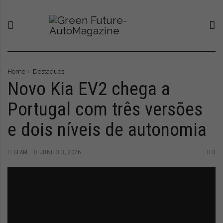
S
G
O
k
r
n
i
e
o
p
e
v
t
n
o
o
F
p
c
u
o
Home
Destaques
o
t
r
Novo Kia EV2 chega a
n
u
t
Portugal com três versões
t
r
a
e
e
l
e dois níveis de autonomia
n
-
q
t
A
u
u
e
GFAM
JUNHO 3, 2026
0
t
l
o
e
M
v
a
a
g
a
a
t