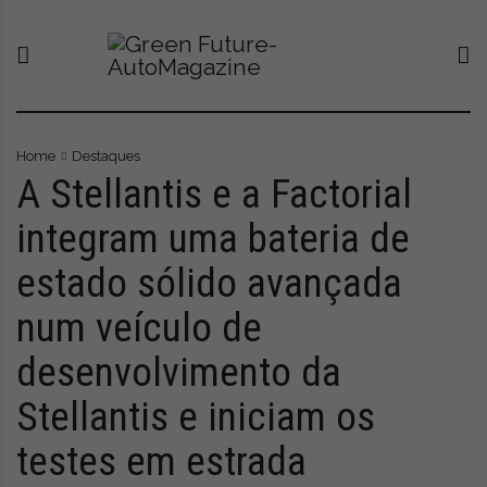
S
G
O
k
r
n
i
e
o
p
e
v
t
n
o
o
F
p
c
u
o
Home
Destaques
o
t
r
A Stellantis e a Factorial
n
u
t
integram uma bateria de
t
r
a
e
e
l
estado sólido avançada
n
-
q
t
A
u
num veículo de
u
e
t
l
desenvolvimento da
o
e
M
v
Stellantis e iniciam os
a
a
g
a
testes em estrada
a
t