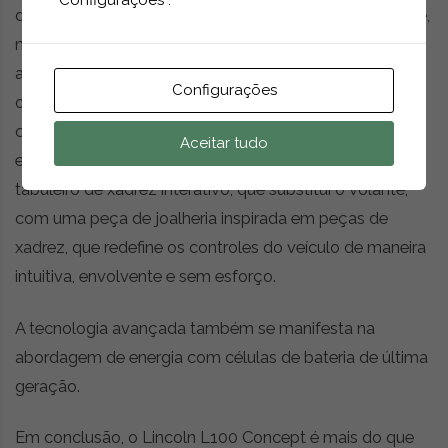
“Configurações”.
design elegante, mas também uma integração eficiente,
maximizando o espaço interior da cabine. Essa
abordagem não convencional cria oportunidades para
Configurações
os designers da Lincoln explorarem novas formas de
criar uma experiência única para os passageiros. Um
Aceitar tudo
exemplo notável disso é a consola central com um
tabuleiro de xadrez interativo, que substitui o volante,
com uma peça de joalheria inspirada em peças de
xadrez, que redefine os controles do veículo de maneira
intuitiva, envolvente e sem esforço.
A tecnologia avançada também se manifesta na
abordagem de energia com células de bateria de última
geração.
Em conclusão, o Lincoln L100 Concept é mais do que