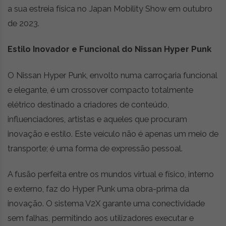
a sua estreia física no Japan Mobility Show em outubro
r
ó
de 2023.
n
i
Estilo Inovador e Funcional do Nissan Hyper Punk
c
a
O Nissan Hyper Punk, envolto numa carroçaria funcional
s
,
e elegante, é um crossover compacto totalmente
n
elétrico destinado a criadores de conteúdo,
o
influenciadores, artistas e aqueles que procuram
v
i
inovação e estilo. Este veículo não é apenas um meio de
d
transporte; é uma forma de expressão pessoal.
a
d
A fusão perfeita entre os mundos virtual e físico, interno
e
s
e externo, faz do Hyper Punk uma obra-prima da
e
inovação. O sistema V2X garante uma conectividade
e
sem falhas, permitindo aos utilizadores executar e
s