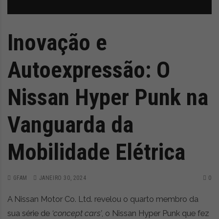
z
é
i
s
n
i
e
a
Inovação e
r
t
Autoexpressão: O
i
g
o
Nissan Hyper Punk na
s
d
Vanguarda da
e
o
p
Mobilidade Elétrica
i
n
i
GFAM
JANEIRO 30, 2024
0
ã
o
A Nissan Motor Co. Ltd. revelou o quarto membro da
,
sua série de
‘concept cars’
, o Nissan Hyper Punk que fez
c