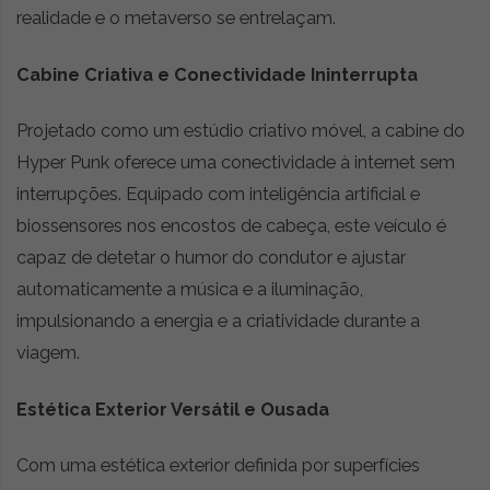
i
realidade e o metaverso se entrelaçam.
d
a
d
Cabine Criativa e Conectividade Ininterrupta
e
s
Projetado como um estúdio criativo móvel, a cabine do
u
Hyper Punk oferece uma conectividade à internet sem
s
t
interrupções. Equipado com inteligência artificial e
e
biossensores nos encostos de cabeça, este veículo é
n
capaz de detetar o humor do condutor e ajustar
t
automaticamente a música e a iluminação,
á
v
impulsionando a energia e a criatividade durante a
e
viagem.
l
Estética Exterior Versátil e Ousada
Com uma estética exterior definida por superfícies