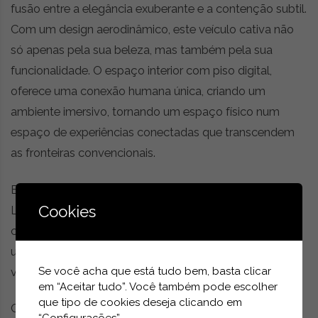
fusão entre a elegância exuberante e a contenção subtil.
Com um design aerodinâmico, este veículo cativa não
só apenas pela sua beleza, mas também pela sua
funcionalidade. O espaço interior com piso digital,
oferece uma conexão humana única, criando um
ambiente imersivo, tornando um espaço físico num
espaço de experiências conectadas que transcendem
as fronteiras convencionais.
Este veículo autónomo é uma afirmação da visão da
Cookies
Lincoln para a mobilidade futura, onde a tecnologia, a
conectividade e a inovação orientada por software se
unem para criar uma experiência de condução
verdadeiramente revolucionária.
Se você acha que está tudo bem, basta clicar
em “Aceitar tudo”. Você também pode escolher
que tipo de cookies deseja clicando em
O veículo é projetado para oferecer não apenas um