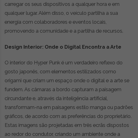
t
carregar os seus dispositivos a qualquer hora e em
r
qualquer lugar. Além disso, o veículo partilha a sua
e
energia com colaboradores e eventos locais,
i
a
promovendo a comunidade e a partilha de recursos.
s
d
Design Interior: Onde o Digital Encontra a Arte
o
m
O interior do Hyper Punk é um verdadeiro reflexo do
u
n
gosto japonês, com elementos estilizados como
d
origami que criam um espaço onde o digital e a arte se
o
fundem. As câmaras a bordo capturam a paisagem
d
a
circundante e, através da inteligência artificial,
m
transformam-na em paisagens estilo manga ou padrões
o
gráficos, de acordo com as preferências do proprietário.
b
i
Estas imagens são projetadas em três ecrãs dispostos
l
ao redor do condutor, criando um ambiente onde a