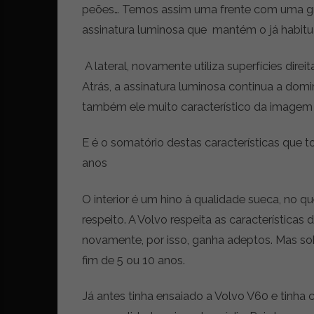
peões… Temos assim uma frente com uma gr
r
ó
assinatura luminosa que mantém o já habitua
n
i
A lateral, novamente utiliza superfícies dire
c
Atrás, a assinatura luminosa continua a domi
a
s
também ele muito característico da imagem 
,
n
E é o somatório destas características que
o
anos
v
i
d
O interior é um hino à qualidade sueca, no q
a
respeito. A Volvo respeita as característica
d
novamente, por isso, ganha adeptos. Mas s
e
s
fim de 5 ou 10 anos.
e
e
Já antes tinha ensaiado a Volvo V60 e tinh
s