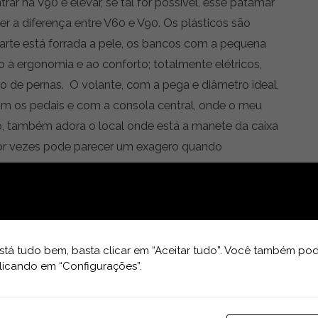
ar na V90 é elevar, se tal for possível, esse patamar
ber a diferença entre V60 e V90. Os plásticos são
parte está forrada a pele, os bancos com a pequena
no à ergonomia e ao conforto; totalmente elétricos,
de pernas. O volante, com a pega e diâmetro ideal,
 os pedais e com a consola central, onde o meu
o, também adora o local onde está a manete da caixa
 por vezes pode parecer um exagero quando
logios mas, quando ensaiamos viaturas premium como
omo pode ser a suave subida e descida dos vidros
uma insonorização de elevado nível no interior. Mas
tá tudo bem, basta clicar em “Aceitar tudo”. Você também pod
ferir o imenso espaço interior, tanto à frente como
licando em “Configurações”.
A bagageira de acionamento elétrica segue essa