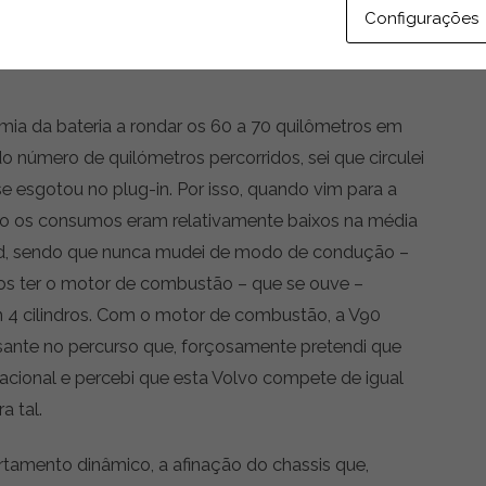
Configurações
des importava perceber como é que a V90 se
ia da bateria a rondar os 60 a 70 quilômetros em
 número de quilómetros percorridos, sei que circulei
se esgotou no plug-in. Por isso, quando vim para a
tivo os consumos eram relativamente baixos na média
id, sendo que nunca mudei de modo de condução –
s ter o motor de combustão – que se ouve –
 4 cilindros. Com o motor de combustão, a V90
ssante no percurso que, forçosamente pretendi que
acional e percebi que esta Volvo compete de igual
a tal.
tamento dinâmico, a afinação do chassis que,