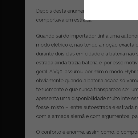
i
d
Depois desta enumeração de tantas qualida
a
comportava em estrada.
d
e
s
Quando saí do importador tinha uma autonom
u
modo elétrico e, não tendo a noção exacta do
s
durante dois dias em cidade e a bateria não 
t
e
estrada ainda trazia bateria e, por esse mo
n
geral. A V90, assumiu por mim o modo Hybr
t
obviamente quando a bateria acaba só vamo
á
v
tenuemente e que nunca transparece ser um
e
apresenta uma disponibilidade muito intere
l
fosse misto – entre autoestrada e estrada n
com a armada alemã e com argumentos par
O conforto é enorme, assim como, o compor