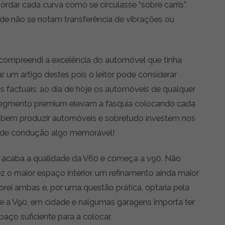
dar cada curva como se circulasse “sobre carris”,
e não se notam transferência de vibrações ou
compreendi a excelência do automóvel que tinha
ar um artigo destes pois o leitor pode considerar
s factuais; ao dia de hoje os automóveis de qualquer
segmento premium elevam a fasquia colocando cada
de bem produzir automóveis e sobretudo investem nos
a de condução algo memorável!
de acaba a qualidade da V60 e começa a v90. Não
z o maior espaço interior, um refinamento ainda maior
ei ambas e, por uma questão prática, optaria pela
e a V90, em cidade e nalgumas garagens importa ter
aço suficiente para a colocar.