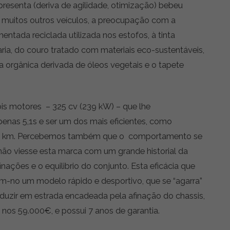
resenta (deriva de agilidade, otimização) bebeu
 muitos outros veículos, a preocupação com a
mentada reciclada utilizada nos estofos, à tinta
ia, do couro tratado com materiais eco-sustentáveis,
ta orgânica derivada de óleos vegetais e o tapete
ois motores – 325 cv (239 kW) – que lhe
nas 5,1s e ser um dos mais eficientes, como
 km. Percebemos também que o comportamento se
 não viesse esta marca com um grande historial da
ções e o equilibrio do conjunto. Esta eficácia que
nam-no um modelo rápido e desportivo, que se “agarra”
nduzir em estrada encadeada pela afinação do chassis,
 nos 59.000€, e possui 7 anos de garantia.