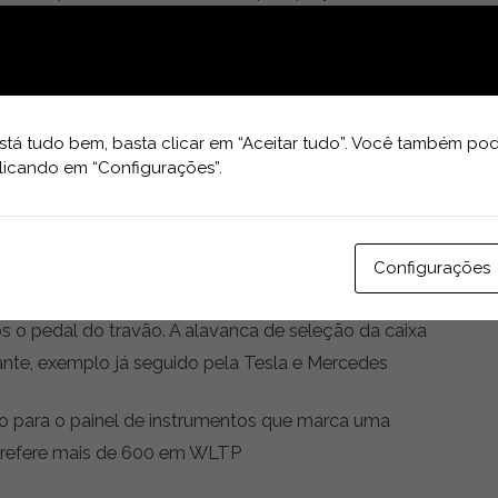
 olhos da estrada. Abaixo do ecrã central
. O volante possui as habituais funções para
 sistema de reconhecimento de voz mas também dos
mal, sport ou snow. Abaixo da consola central
tá tudo bem, basta clicar em “Aceitar tudo”. Você também pod
 muito provavelmente, duas malas de senhora e, na
licando em “Configurações”.
rrumações, onde também se encontra o sistema de
Configurações
ilhas atrás do volante que permitem ativar o i-pedal,
 o pedal do travão. A alavanca de seleção da caixa
nte, exemplo já seguido pela Tesla e Mercedes
do para o painel de instrumentos que marca uma
 refere mais de 600 em WLTP