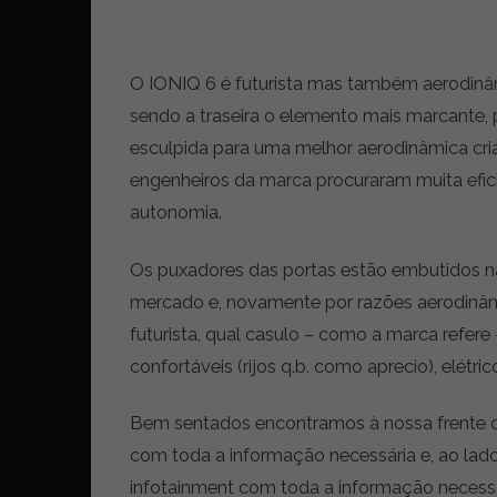
r
ó
n
O IONIQ 6 é futurista mas também aerodinâmico
i
sendo a traseira o elemento mais marcante, p
c
a
esculpida para uma melhor aerodinâmica cri
s
engenheiros da marca procuraram muita efici
,
autonomia.
n
o
v
Os puxadores das portas estão embutidos n
i
mercado e, novamente por razões aerodinâmi
d
futurista, qual casulo – como a marca refe
a
d
confortáveis (rijos q.b. como aprecio), elétri
e
s
Bem sentados encontramos à nossa frente do
e
com toda a informação necessária e, ao lado
e
s
infotainment com toda a informação necessá