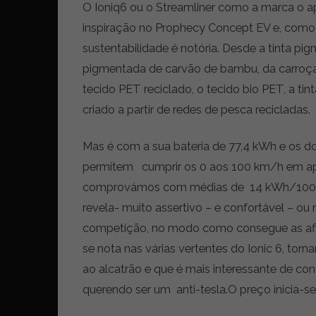
i
O Ioniq6 ou o Streamliner como a marca o ap
d
inspiração no Prophecy Concept EV e, como
a
d
sustentabilidade é notória. Desde a tinta pig
e
pigmentada de carvão de bambu, da carroçar
s
tecido PET reciclado, o tecido bio PET, a tin
u
s
criado a partir de redes de pesca recicladas.
t
e
Mas é com a sua bateria de 77,4 kWh e os d
n
permitem cumprir os 0 aos 100 km/h em ape
t
comprovámos com médias de 14 kWh/100
á
v
revela- muito assertivo – e confortável – ou
e
competição, no modo como consegue as afina
l
se nota nas várias vertentes do Ionic 6, tor
ao alcatrão e que é mais interessante de co
querendo ser um anti-tesla.O preço inicia-se