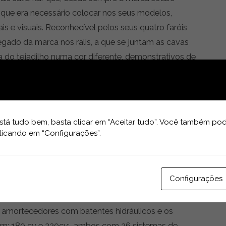
 que era necessário colocar nos seus modelos,
s e visuais. Reconhecível pelos seus quatro faróis
gado da marca nos ralis, a que se juntam as cavas
nha do tejadilho numa cor diferente, demonstrativos de
a traseira, a marca optou por não ter grandes spoilers
entemente a autonomia, para ter um “rabo de pato”.
eito em que o cockpit está claramente orientado para
tá tudo bem, basta clicar em “Aceitar tudo”. Você também pod
ventes e uma consola central inspirada no A110,
licando em “Configurações”.
pecificidade: com diâmetro e pega correta, que
ondução, um botão rotativo para selecionar o nível
– para, por momentos, colocar a potência ao nível
Configurações
ração na F1.
s amortecedores com batentes hidráulicos e os
am: 180 cv e 220cv; ambos com 26 sistemas de