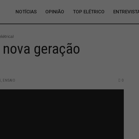
NOTÍCIAS
OPINIÃO
TOP ELÉTRICO
ENTREVIST
létrica)
a nova geração
S
,
ENSAIO
0