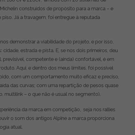
ichelin construídos de propósito para a marca – e
o piso. Já a travagem, foi entregue à reputada
nos demonstrar a viabilidade do projeto, e por isso,
 cidade, estrada e pista. E, se nos dois primeiros, deu
, previsível, competente e (ainda) confortável, é em
oduto. Aqui, e dentro dos meus limites, foi possível
pido, com um comportamento muito eficaz e preciso,
aída das curvas; com uma repartição de pesos quase
ro, multilink – o que não é usual no segmento).
xperiência da marca em competição, seja nos rallies
ouvir o som dos antigos Alpine a marca proporciona
gia atual.