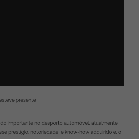
 esteve presente
do importante no desporto automóvel, atualmente
se prestígio, notoriedade e know-how adquirido e, o