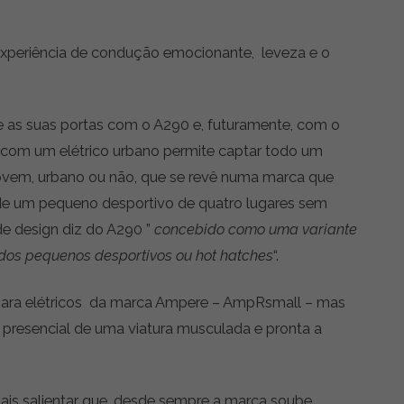
 experiência de condução emocionante, leveza e o
 as suas portas com o A290 e, futuramente, com o
 com um elétrico urbano permite captar todo um
ovem, urbano ou não, que se revê numa marca que
nde um pequeno desportivo de quatro lugares sem
 de design diz do A290 ”
concebido como uma variante
 dos pequenos desportivos ou hot hatches
“.
 para elétricos da marca Ampere – AmpRsmall – mas
 presencial de uma viatura musculada e pronta a
ais salientar que, desde sempre a marca soube