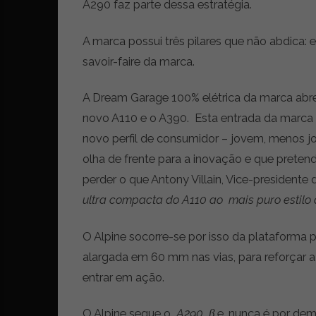
A290 faz parte dessa estratégia.
r
ó
A marca possui três pilares que não abdica:
n
i
savoir-faire da marca.
c
a
A Dream Garage 100% elétrica da marca abre
s
novo A110 e o A390. Esta entrada da marca
,
n
novo perfil de consumidor – jovem, menos j
o
olha de frente para a inovação e que prete
v
perder o que Antony Villain, Vice-presidente
i
d
ultra compacta do A110 ao mais puro estilo
a
d
O Alpine socorre-se por isso da plataforma
e
alargada em 60 mm nas vias, para reforçar a
s
e
entrar em ação.
e
s
O Alpine segue o
A290_β
e, nunca é por dem