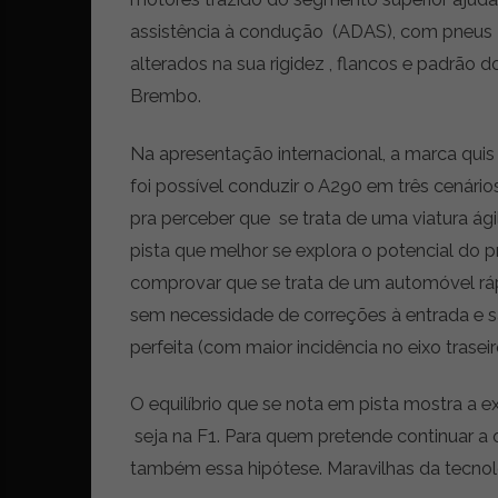
i
d
assistência à condução (ADAS), com pneus M
a
alterados na sua rigidez , flancos e padrão d
d
Brembo.
e
s
u
Na apresentação internacional, a marca quis 
s
foi possível conduzir o A290 em três cenários:
t
pra perceber que se trata de uma viatura ágil
e
n
pista que melhor se explora o potencial do pr
t
comprovar que se trata de um automóvel rá
á
sem necessidade de correções à entrada e s
v
e
perfeita (com maior incidência no eixo trasei
l
O equilíbrio que se nota em pista mostra a e
seja na F1. Para quem pretende continuar a 
também essa hipótese. Maravilhas da tecnolo