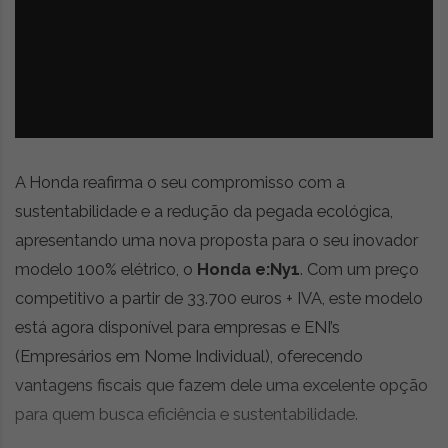
z
é
i
s
n
i
e
a
r
t
i
g
o
A Honda reafirma o seu compromisso com a
s
sustentabilidade e a redução da pegada ecológica,
d
apresentando uma nova proposta para o seu inovador
e
o
modelo 100% elétrico, o
Honda e:Ny1
. Com um preço
p
competitivo a partir de 33.700 euros + IVA, este modelo
i
está agora disponível para empresas e ENI’s
n
i
(Empresários em Nome Individual), oferecendo
ã
vantagens fiscais que fazem dele uma excelente opção
o
para quem busca eficiência e sustentabilidade.
,
c