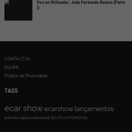
Voz ao Utilizador: João Fernando Ramos (Parte
de eliminar emissões de carbono e continuar a avançar
I)
na eletrificação automóvel.
Com o
Honda e:Ny1
, a Honda oferece uma solução
ideal para empresas que procuram inovar, reduzir a
pegada ecológica e garantir a máxima eficiência.
CONTACTOS
EQUIPA
Política de Privacidade
TAGS
ecar show
ecarshow
lançamentos
prémios
Salao automóvel
SALÃO AUTOMÓVEL