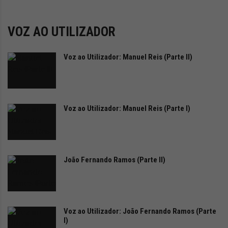
i
ou o conforto.
d
a
O futuro, com o
Filante
, já está ao nosso alcance: mais
VOZ AO UTILIZADOR
d
próximo, mais elegante e mais responsável. A Renault
e
s
Voz ao Utilizador: Manuel Reis (Parte II)
está a mostrar ao mundo que o amanhã da mobilidade
u
elétrica é, sem dúvida, o amanhã do luxo consciente.
s
t
e
Voz ao Utilizador: Manuel Reis (Parte I)
n
t
á
v
e
João Fernando Ramos (Parte II)
l
Voz ao Utilizador: João Fernando Ramos (Parte
I)