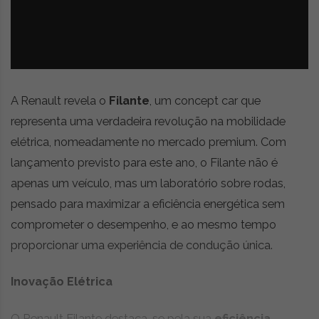
z
é
i
s
n
i
e
a
r
t
i
A Renault revela o
Filante
, um concept car que
g
representa uma verdadeira revolução na mobilidade
o
elétrica, nomeadamente no mercado premium. Com
s
d
lançamento previsto para este ano, o Filante não é
e
apenas um veículo, mas um laboratório sobre rodas,
o
pensado para maximizar a eficiência energética sem
p
i
comprometer o desempenho, e ao mesmo tempo
n
proporcionar uma experiência de condução única.
i
ã
Inovação Elétrica
o
,
c
O Renault Filante destaca-se pela sua
eficiência