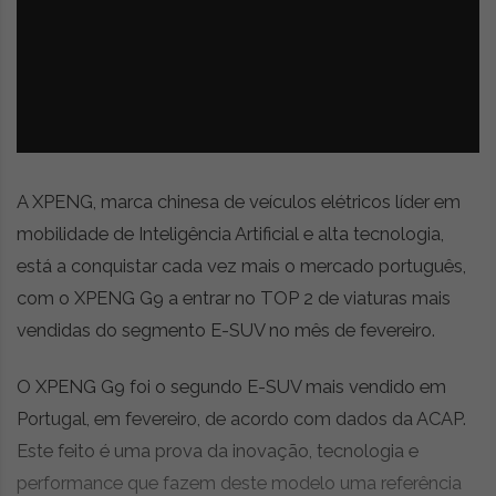
z
é
i
s
n
i
e
a
r
t
i
g
o
A XPENG, marca chinesa de veículos elétricos líder em
s
mobilidade de Inteligência Artificial e alta tecnologia,
d
está a conquistar cada vez mais o mercado português,
e
o
com o XPENG G9 a entrar no TOP 2 de viaturas mais
p
vendidas do segmento E-SUV no mês de fevereiro.
i
n
O XPENG G9 foi o segundo E-SUV mais vendido em
i
ã
Portugal, em fevereiro, de acordo com dados da ACAP.
o
Este feito é uma prova da inovação, tecnologia e
,
performance que fazem deste modelo uma referência
c