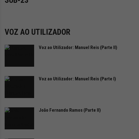
SUB-23
i
d
a
d
e
VOZ AO UTILIZADOR
s
u
Voz ao Utilizador: Manuel Reis (Parte II)
s
t
e
n
t
Voz ao Utilizador: Manuel Reis (Parte I)
á
v
e
l
João Fernando Ramos (Parte II)