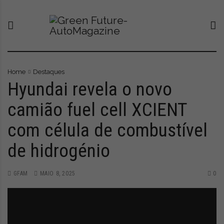
S
G
O
k
r
n
i
e
o
p
e
v
t
n
o
o
F
p
c
u
o
Home
Destaques
o
t
r
Hyundai revela o novo
n
u
t
camião fuel cell XCIENT
t
r
a
e
e
l
com célula de combustível
n
-
q
t
A
u
de hidrogénio
u
e
t
l
o
e
GFAM
MAIO 8, 2025
0
M
v
a
a
g
a
a
t