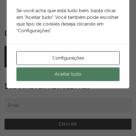
t
fiabilidade e capacidade de produção.
r
Se você acha que está tudo bem, basta clicar
e
em “Aceitar tudo”. Você também pode escolher
“Na Hyundai Motor, estamos a redefinir o futuro da
i
que tipo de cookies deseja clicando em
logística sem emissões nocivas ao ambiente, com
a
“Configurações”.
COMENTÁRIO DO MÊS
s
soluções inovadoras que dão prioridade à segurança,
d
eficiência e sustentabilidade”, afirmou Ramirez. “Ao
Quem mais beneficiará do mercado acelerado
o
alavancar tecnologias de ponta, como as
de veículos autónomos (AV)?
m
Configurações
funcionalidades dos Sistemas Avançados de Assistência
u
GFAM
ABRIL 25, 2026
n
ao Condutor (ADAS) e ao estabelecer parcerias
Aceitar tudo
d
estratégicas para melhorar as operações e as
o
SUBSCREVER NEWSLETTER
infraestruturas, estamos a capacitar os nossos parceiros
d
a
de frota para operar num cenário em rápida mudança e
m
liderar a transição para um futuro mais inteligente e
o
sustentável.”
b
i
l
O alto responsável da Hyundai destacou ainda as