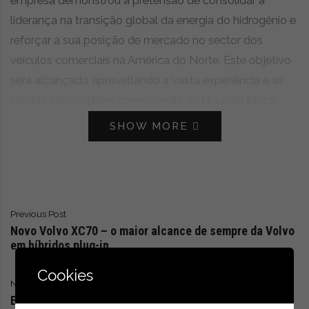
empresa demonstrou a pretensão de consolidar a
r
liderança na transição global da energia do hidrogénio e
ó
reforçar a sua posição de mercado no sector dos
n
i
veículos comerciais na América do Norte. Este objetivo
c
será alcançado aproveitando a vasta experiência e as
a
sólidas capacidades operacionais do Hyundai Motor
s
,
Group (HMG) para criar um ecossistema mais limpo e
SHOW MORE
n
mais resistente através da sua marca comercial de
o
hidrogénio HTWO.
v
i
d
Na conferência de imprensa da ACT Expo da Hyundai,
a
Previous Post
Ken Ramirez, Vice-Presidente Executivo e Diretor Global
d
Novo Volvo XC70 – o maior alcance de sempre da Volvo
de Veículos Comerciais e Hidrogénio da Hyundai Motor
e
em híbridos plug-in
s
Company, enfatizou o compromisso da empresa em
e
Cookies
fornecer soluções reais, prontas para o fabrico em
Next Post
e
massa, que fazemavançar a indústria, com tecnologia,
Ecar Show o espelho do mercado em crescimento
s