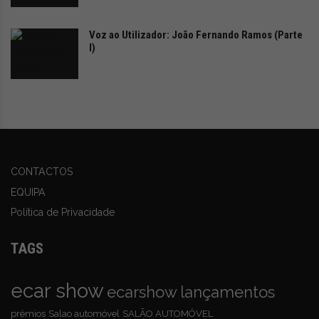
especificamente para o mercado norte-americano.
Voz ao Utilizador: João Fernando Ramos (Parte
O novo Hyundai XCIENT Fuel Cell é o primeiro veículo
I)
pesado movido a hidrogénio produzido em série no
mundo, promovendo o transporte comercial com
emissões zero. Lançado em 2020, o Hyundai XCIENT
Fuel Cell foi implantado em 13 países, registando mais
de 13 milhões de quilómetros de condução acumulada
na Suíça, onde foi inicialmente lançado, destacando a
CONTACTOS
dedicação da Hyundai ao transporte sustentável,
EQUIPA
auxiliada por parcerias público-privadas.
Política de Privacidade
TAGS
O novo Hyundai XCIENT apresenta um sistema de
célula de combustível de hidrogénio atualizado e, desde
ecar show
ecarshow
lançamentos
2021, tem sido submetido a testes rigorosos em
diversos climas e diferentes tipos de utilização na
prémios
Salao automóvel
SALÃO AUTOMÓVEL