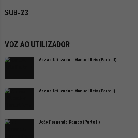
i
capacidades do HMG em toda a cadeia de valor do
d
SUB-23
hidrogénio – da produção ao armazenamento,
a
d
transporte e utilização – para construir um ecossistema
e
mais sustentável e resiliente, liderando a mudança para
s
um futuro energético sustentável.
u
VOZ AO UTILIZADOR
s
t
Revelado o novo camião Hyundai XCIENT Fuel Cell
Voz ao Utilizador: Manuel Reis (Parte II)
e
para a América do Norte
n
t
Em linha com o seu compromisso de expandir a
á
v
logística limpa (zero emissões) através da mobilidade
Voz ao Utilizador: Manuel Reis (Parte I)
e
do hidrogénio, a Hyundai Motor apresentou o novo
l
camião pesado Hyundai XCIENT FuelCell juntamente
com o seu sistema líder de células de combustível. Este
João Fernando Ramos (Parte II)
modelo foi apresentado pela primeira vez como um
concept na ACT Expo 2024 e foi concebido