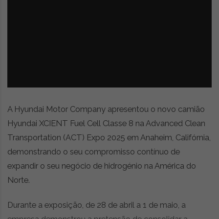
z
é
i
s
n
i
e
a
r
t
i
g
o
s
A Hyundai Motor Company apresentou o novo camião
d
e
Hyundai XCIENT Fuel Cell Classe 8 na Advanced Clean
o
Transportation (ACT) Expo 2025 em Anaheim, Califórnia,
p
demonstrando o seu compromisso contínuo de
i
n
expandir o seu negócio de hidrogénio na América do
i
Norte.
ã
o
Durante a exposição, de 28 de abril a 1 de maio, a
,
c