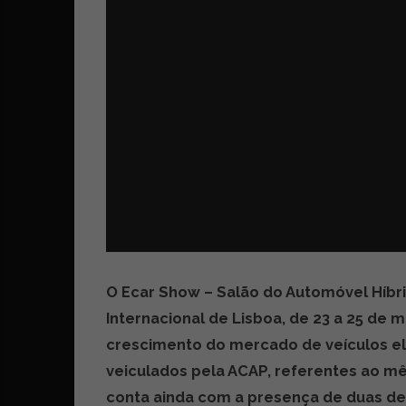
z
é
i
s
n
i
e
a
r
t
i
g
o
s
d
e
o
p
i
O Ecar Show – Salão do Automóvel Híbrido
n
Internacional de Lisboa, de 23 a 25 de 
i
ã
crescimento do mercado de veículos el
o
veiculados pela ACAP, referentes ao mês
,
conta ainda com a presença de duas d
c