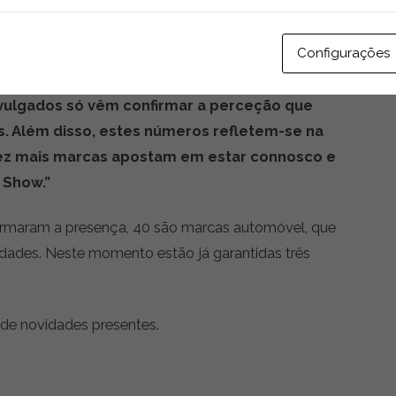
 anterior, dos veículos ligeiros de
 matriculados 15.897 unidades.”
Configurações
 estes dados, referindo que
“esta tendência de
ivulgados só vêm confirmar a perceção que
s. Além disso, estes números refletem-se na
 vez mais marcas apostam em estar connosco e
 Show.”
firmaram a presença, 40 são marcas automóvel, que
dades. Neste momento estão já garantidas três
 de novidades presentes.