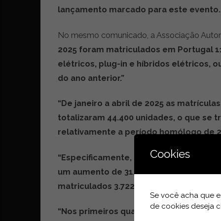
r
lançamento marcado para este evento.
ó
n
No mesmo comunicado, a Associação Autom
i
2025 foram matriculados em Portugal 1
c
a
elétricos, plug-in e híbridos elétricos,
s
do ano anterior.”
,
n
“De janeiro a abril de 2025 as matrícula
o
v
totalizaram 44.400 unidades, o que se t
i
relativamente a período homólogo de 2
d
a
Cookies
“Especificamente, observando os veícul
d
e
um aumento de 31,8 por cento em com
s
matriculados 3.722 ligeiros de passagei
e
Se você acha que es
e
de cookies deseja c
“Nos primeiros quatro meses de 2025 v
s