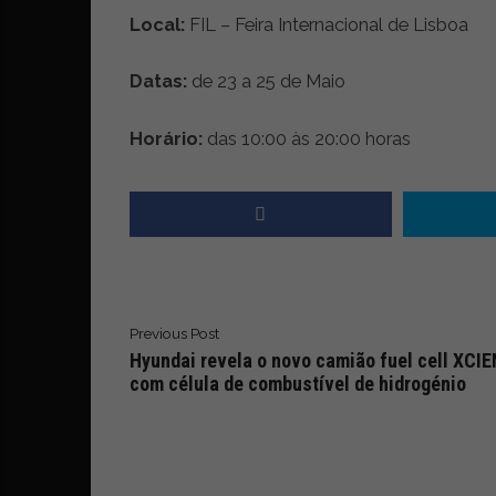
i
Local:
FIL – Feira Internacional de Lisboa
d
a
d
Datas:
de 23 a 25 de Maio
e
s
Horário:
das 10:00 às 20:00 horas
u
s
t
e
n
t
á
v
Previous Post
e
Hyundai revela o novo camião fuel cell XCI
l
com célula de combustível de hidrogénio