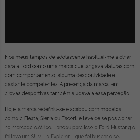
z
é
i
s
n
i
e
a
r
t
i
g
o
Nos meus tempos de adolescente habituei-me a olhar
s
para a Ford como uma marca que lançava viaturas com
d
bom comportamento, alguma desportividade e
e
o
bastante competentes. A presença da marca em
p
provas desportivas também ajudava a essa perceção
i
n
Hoje, a marca redefiniu-se e acabou com modelos
i
ã
como o Fiesta, Sierra ou Escort, e teve de se posicionar
o
no mercado elétrico. Lançou para isso o Ford Mustang e
,
faltava um SUV – o Explorer – que foi buscar o seu
c