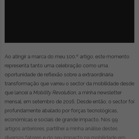
z
é
i
s
n
i
e
a
r
t
i
g
o
Ao atingir a marca do meu 100.º artigo, este momento
s
representa tanto uma celebração como uma
d
oportunidade de reflexão sobre a extraordinária
e
o
transformação que varreu o sector da mobilidade desde
p
que lancei a
Mobility Revolution
, a minha newsletter
i
mensal, em setembro de 2016. Desde então, o sector foi
n
i
profundamente abalado por forças tecnológicas,
ã
económicas e sociais de grande impacto. Nos 99
o
artigos anteriores, partilhei a minha análise destes
,
diversos fatores e do seu impacto na mobilidade em
c