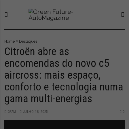
S
G
O
k
r
n
i
e
o
p
e
v
t
n
o
o
F
p
c
u
o
Home
Destaques
o
t
r
Citroën abre as
n
u
t
encomendas do novo c5
t
r
a
e
e
l
aircross: mais espaço,
n
-
q
t
A
u
conforto e tecnologia numa
u
e
t
l
gama multi-energias
o
e
M
v
a
a
GFAM
JULHO 18, 2025
0
g
a
a
t