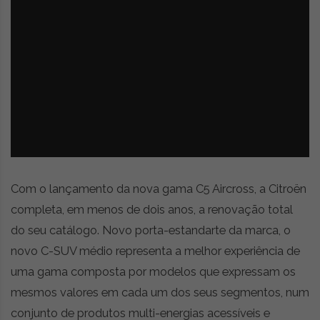
z
é
i
s
n
i
e
a
r
t
i
g
o
s
d
e
Com o lançamento da nova gama C5 Aircross, a Citroën
o
p
completa, em menos de dois anos, a renovação total
i
do seu catálogo. Novo porta-estandarte da marca, o
n
novo C-SUV médio representa a melhor experiência de
i
ã
uma gama composta por modelos que expressam os
o
mesmos valores em cada um dos seus segmentos, num
,
conjunto de produtos multi-energias acessíveis e
c