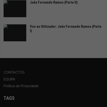
João Fernando Ramos (Parte II)
serenidade prolongada, destaque-se a mais recente
geração de sistemas de assistência à condução (ADAS)
e ao estacionamento da Citroën, completando um
Voz ao Utilizador: João Fernando Ramos (Parte
amplo leque de tecnologias a bordo, com destaque
I)
para a Assistência à Mudança Semiautomática de Faixa,
Alerta de Tráfego Cruzado Traseiro, Câmara de Alerta
de Atenção do Condutor, Deteção de Ângulo Morto de
Longo Alcance e VisioPark 360°, ou os estreantes Faróis
Citroën Matrix LED e
pack
Drive Assist 2.0, entre muitas
outras soluções de apoio à condução e aos
CONTACTOS
passageiros.
EQUIPA
Política de Privacidade
Já no capítulo das motorizações é importante destacar
a oferta de uma gama de motores diversificada, que
TAGS
permite dar resposta às diferentes necessidades dos