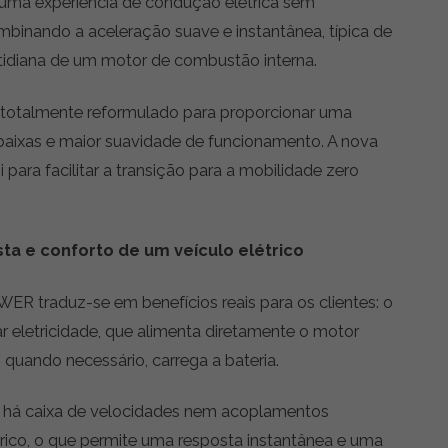
 uma experiência de condução elétrica sem
inando a aceleração suave e instantânea, típica de
otidiana de um motor de combustão interna.
 totalmente reformulado para proporcionar uma
 baixas e maior suavidade de funcionamento. A nova
ra facilitar a transição para a mobilidade zero
ta e conforto de um veículo elétrico
ER traduz-se em benefícios reais para os clientes: o
r eletricidade, que alimenta diretamente o motor
 quando necessário, carrega a bateria.
ão há caixa de velocidades nem acoplamentos
rico, o que permite uma resposta instantânea e uma