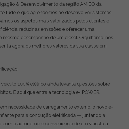
stigação & Desenvolvimento da região AMIEO da
ete tudo o que aprendemos ao desenvolver sistemas
isámos os aspetos mais valorizados pelos clientes e
iciência, reduzir as emissões e oferecer uma
m o mesmo desempenho de um diesel. Orgulhamo-nos
enta agora os melhores valores da sua classe em
ificação
 veículo 100% elétrico ainda levanta questões sobre
ábitos. É aqui que entra a tecnologia e- POWER.
sem necessidade de carregamento externo, o novo e-
iante para a condução eletrificada — juntando a
co com a autonomia e conveniência de um veículo a