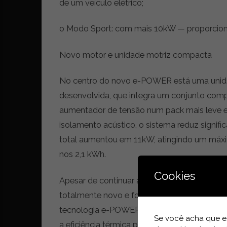
i
de um veículo elétrico;
d
a
o Modo Sport: com mais 10kW — proporcion
d
e
Novo motor e unidade motriz compacta
s
u
s
No centro do novo e-POWER está uma unid
t
desenvolvida, que integra um conjunto compos
e
aumentador de tensão num pack mais leve e
n
t
isolamento acústico, o sistema reduz signifi
á
total aumentou em 11kW, atingindo um máx
v
nos 2,1 kWh.
e
l
Cookies
Apesar de continuar a utilizar uma configuraç
totalmente novo e foi especificamente dese
tecnologia e-POWER. Incorpora o conceito 
Se você acha que es
a eficiência térmica para 42% — um valor e