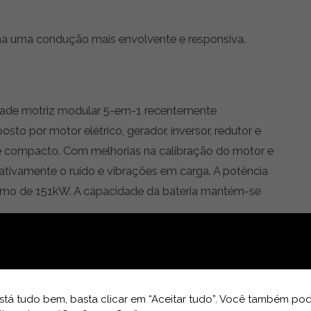
a uma condução mais envolvente e responsiva.
ade motriz modular 5-em-1 recentemente
to por motor elétrico, gerador, inversor, redutor e
 compacto. Com melhorias na calibração do motor e
cativamente o ruído e vibrações em carga. A potência
imo de 151kW. A capacidade da bateria mantém-se
ão de três cilindros com 1.5 litros turbo, o motor é
nvolvido para utilização em conjunto com a
de combustão STARC exclusivo da Nissan, que eleva
tá tudo bem, basta clicar em “Aceitar tudo”. Você também pod
xcecional — graças à estabilização da combustão no