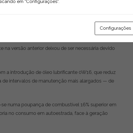
licando em “Configurações”.
amento mais silencioso e eficiente a baixas rotações.
ibui para ganhos de eficiência, possibilitando a
ondução em autoestrada, reduzindo ainda mais o
Configurações
e na versão anterior deixou de ser necessária devido
om a introdução de óleo lubrificante 0W16, que reduz
inda de intervalos de manutenção mais alargados — de
uz-se numa poupança de combustível 16% superior em
lhoria no consumo em autoestrada, face à geração