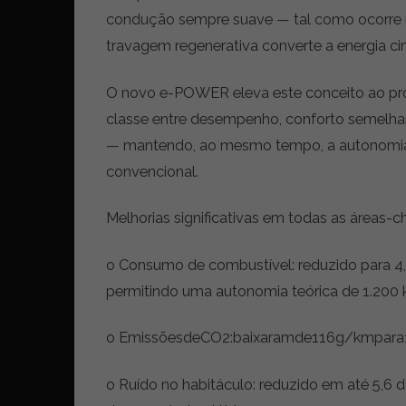
t
condução sempre suave — tal como ocorre nu
r
travagem regenerativa converte a energia ciné
e
i
a
O novo e-POWER eleva este conceito ao próx
s
classe entre desempenho, conforto semelhant
d
— mantendo, ao mesmo tempo, a autonomia 
o
m
convencional.
u
n
Melhorias significativas em todas as áreas-c
d
o
o Consumo de combustível: reduzido para 4
d
a
permitindo uma autonomia teórica de 1.200
m
o
o EmissõesdeCO2:baixaramde116g/kmpara
b
i
o Ruído no habitáculo: reduzido em até 5,6
l