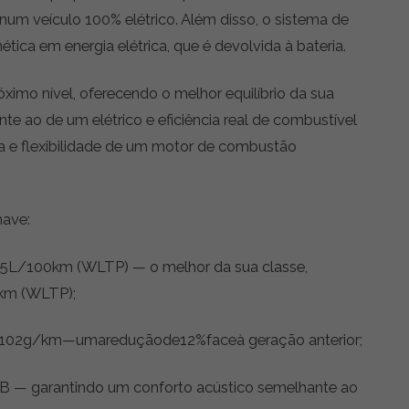
m veículo 100% elétrico. Além disso, o sistema de
tica em energia elétrica, que é devolvida à bateria.
imo nível, oferecendo o melhor equilíbrio da sua
e ao de um elétrico e eficiência real de combustível
e flexibilidade de um motor de combustão
have:
,5L/100km (WLTP) — o melhor da sua classe,
 km (WLTP);
102g/km—umareduçãode12%faceà geração anterior;
 dB — garantindo um conforto acústico semelhante ao