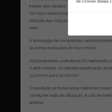
de cookies deseja c
interior dos cilindros, permitindo um funcion
Um novo turbocompressor maior também contr
redução das rotações em 200rpm durante c
ruído.
A tecnologia de compressão variável present
às outras evoluções do novo motor.
Adicionalmente, a eficiência foi melhorada c
o atrito interno. Os clientes beneficiarão a
15.000 km para 20.000 km.
O resultado de todas estas melhorias trad
condições reais de utilização, e 14% de me
anterior.