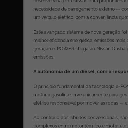
desenvolvida pela Nissan para proporcionar
r
necessidade de carregamento externo — comb
ó
um veículo elétrico, com a conveniência qu
n
i
c
Este avançado sistema de nova geração foi
a
melhor eficiência energética, emissões mais
s
geração e-POWER chega ao Nissan Qashaqi pa
,
n
emissões.
o
v
A autonomia de um diesel, com a respos
i
d
O princípio fundamental da tecnologia e-POW
a
d
motor a gasolina serve unicamente para gera
e
elétrico responsável por mover as rodas — e,
s
e
Ao contrário dos híbridos convencionais, n
e
s
complexos entre motor térmico e motor elét