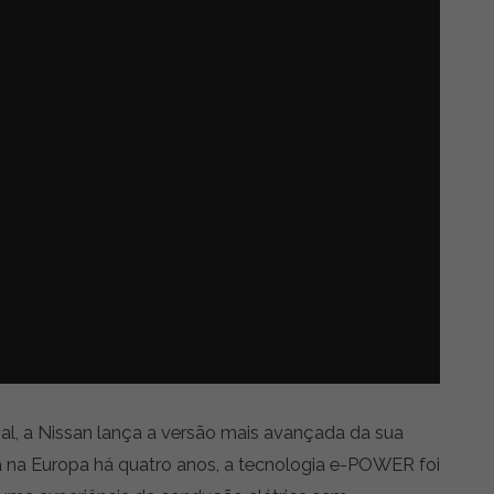
l, a Nissan lança a versão mais avançada da sua
 na Europa há quatro anos, a tecnologia e-POWER foi