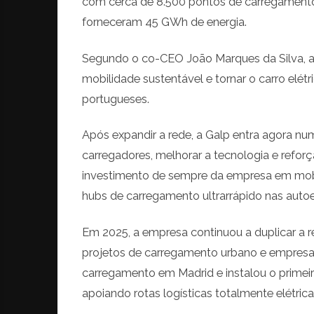
com cerca de 8.500 pontos de carregamento
r
forneceram 45 GWh de energia.
ó
n
Segundo o co-CEO João Marques da Silva, a 
i
c
mobilidade sustentável e tornar o carro elét
a
portugueses.
s
,
Após expandir a rede, a Galp entra agora n
n
o
carregadores, melhorar a tecnologia e reforç
v
investimento de sempre da empresa em mobil
i
hubs de carregamento ultrarrápido nas autoe
d
a
d
Em 2025, a empresa continuou a duplicar a r
e
projetos de carregamento urbano e empresari
s
carregamento em Madrid e instalou o primei
e
e
apoiando rotas logísticas totalmente elétrica
s