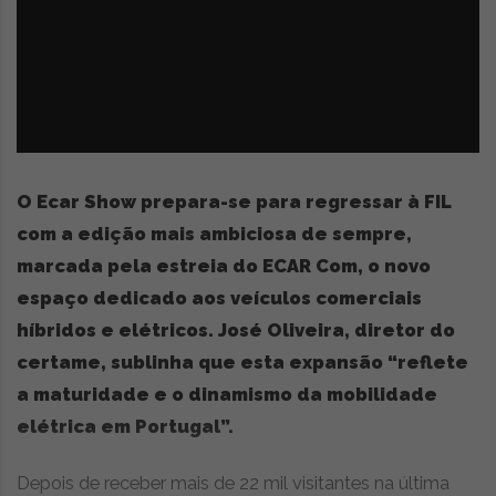
z
é
i
s
n
i
e
a
r
t
i
g
o
O Ecar Show prepara-se para regressar à FIL
s
com a edição mais ambiciosa de sempre,
d
marcada pela estreia do ECAR Com, o novo
e
o
espaço dedicado aos veículos comerciais
p
híbridos e elétricos. José Oliveira, diretor do
i
certame, sublinha que esta expansão “reflete
n
i
a maturidade e o dinamismo da mobilidade
ã
elétrica em Portugal”.
o
,
Depois de receber mais de 22 mil visitantes na última
c