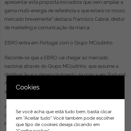
apresentar esta proposta inovadora que vem ampliar a
gama multi-energia de referência e que estará no nosso
mercado brevemente” destaca Francisco Cabral, diretor
de marketing e comunicação da marca.
EBRO entra em Portugal com o Grupo MCoutinho
Recorde‑se que a EBRO vai chegar ao mercado
nacional através do Grupo MCoutinho, que assume a
distribuição e o desenvolvimento da marca em Portugal.
A comercialização está prevista para o primeiro
Cookies
semestre deste ano.
A estreia da marca em Portugal será feita com uma
Se você acha que está tudo bem, basta clicar
oferta multi‑energia que inclui motorizações híbridas,
em “Aceitar tudo”. Você também pode escolher
híbridas plug-in e a gasolina:
que tipo de cookies deseja clicando em