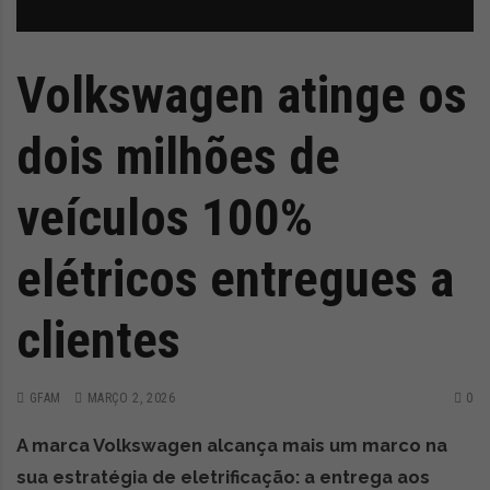
z
é
i
s
n
i
e
a
Volkswagen atinge os
r
t
dois milhões de
i
g
o
veículos 100%
s
d
elétricos entregues a
e
o
p
clientes
i
n
i
GFAM
MARÇO 2, 2026
0
ã
o
A marca Volkswagen alcança mais um marco na
,
sua estratégia de eletrificação: a entrega aos
c