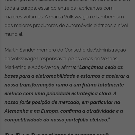
t
toda a Europa, estando entre os fabricantes com
r
e
maiores volumes. A marca Volkswagen é também um
i
dos maiores produtores de automóveis elétricos a nível
a
mundial.
s
d
o
Martin Sander, membro do Conselho de Administração
m
da Volkswagen responsável pelas áreas de Vendas,
u
Marketing e Após-Venda, afirma:
“Lançámos cedo as
n
d
bases para a eletromobilidade e estamos a acelerar a
o
nossa transformação rumo a um futuro totalmente
d
elétrico com uma prioridade estratégica clara. A
a
nossa forte posição de mercado, em particular na
m
o
Alemanha e na Europa, confirma a atratividade e a
b
competitividade do nosso portefólio elétrico.”
i
l