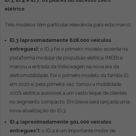
ID.3, ID.4 e ID.7: os pilares do sucesso 100%
i
d
elétrico
a
d
Três modelos têm particular relevância para este marco:
e
s
ID.3 (aproximadamente 628.000 veículos
u
s
entregues):
o ID.3 foi o primeiro modelo assente na
t
plataforma modular de propulsão elétrica (MEB) e
e
marcou a entrada da Volkswagen na nova era da
n
t
eletromobilidade. Foi o primeiro modelo da família ID.
á
em 2020 e, pela primeira vez, tornou a mobilidade
v
100% elétrica acessível a um vasto leque de clientes
e
l
no segmento compacto. Em breve será lançada uma
nova atualização do ID.3.
ID.4 (aproximadamente 901.000 veículos
entregues*):
o ID.4 é um importante motor de