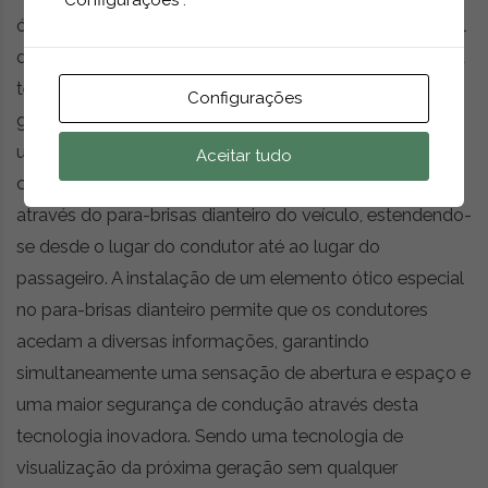
“Configurações”.
ótica ZEISS da Alemanha. Para realçar a experiência real
do utilizador, a Hyundai MOBIS irá em breve aplicar esta
tecnologia em veículos de demonstração topo de
Configurações
gama do Hyundai Motor Group. Este ecrã apresenta
uma projeção panorâmica de várias informações de
Aceitar tudo
condução, navegação e dados de infoentretenimento
através do para-brisas dianteiro do veículo, estendendo-
se desde o lugar do condutor até ao lugar do
passageiro. A instalação de um elemento ótico especial
no para-brisas dianteiro permite que os condutores
acedam a diversas informações, garantindo
simultaneamente uma sensação de abertura e espaço e
uma maior segurança de condução através desta
tecnologia inovadora. Sendo uma tecnologia de
visualização da próxima geração sem qualquer