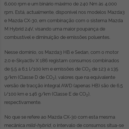
6.000 rpm e um binário máximo de 240 Nm às 4.000
rpm. Está, actualmente, disponível nos modelos Mazda3
e Mazda CX-30, em combinação com o sistema Mazda
M Hybrid 24V, visando uma maior poupança de
combustível e diminuição de emissões poluentes.
Nesse domínio, os Mazda3 HB e Sedan, com o motor
2.0 e-Skyactiv X 186 registam consumos combinados
de 5,5 a 6,1 l/100 km e emissões de CO
de 123 a 135
2
g/km (Classe D de CO
), valores que na equivalente
2
versão de tracção integral AWD (apenas HB) são de 6,5
l/100 km e 146 g/km (Classe E de CO
),
2
respectivamente.
No que se refere ao Mazda CX-30 com esta mesma
mecânica
mild-hybrid
, o intervalo de consumos situa-se