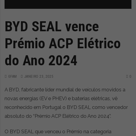
z
é
i
s
n
i
e
a
BYD SEAL vence
r
t
Prémio ACP Elétrico
i
g
o
do Ano 2024
s
d
e
GFAM
JANEIRO 23, 2025
0
o
p
A BYD, fabricante líder mundial de veículos movidos a
i
novas energias (EV e PHEV) e baterias elétricas, vê
n
reconhecido em Portugal o BYD SEAL como vencedor
i
ã
absoluto do “Prémio ACP Elétrico do Ano 2024”.
o
,
O BYD SEAL que venceu o Prémio na categoria
c