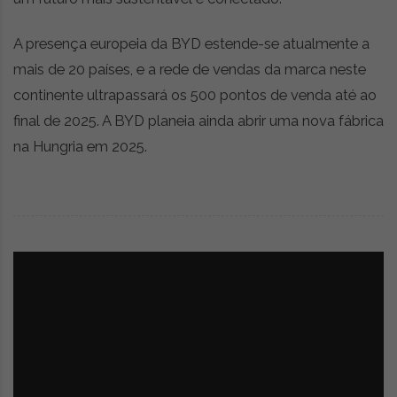
i
d
a
A presença europeia da BYD estende-se atualmente a
d
mais de 20 países, e a rede de vendas da marca neste
e
continente ultrapassará os 500 pontos de venda até ao
s
u
final de 2025. A BYD planeia ainda abrir uma nova fábrica
s
na Hungria em 2025.
t
e
n
t
á
v
e
l