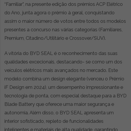
“Familiar”, na presente edição dos prémios ACP Elétrico
r
ó
do Ano, junta agora o prémio à geral, conquistando
n
assim o maior número de votos entre todos os modelos
i
presentes a concurso nas várias categorias (Familiares,
c
a
Premium, Citadino/Utilitário e Crossover/SUV).
s
,
A vitória do BYD SEAL é o reconhecimento das suas
n
qualidades excecionais, destacando- se como um dos
o
v
veículos elétricos mais avançados no mercado. Este
i
modelo combina um design elegante (venceu o Prémio
d
iF Design em 2024), um desempenho impressionante e
a
d
tecnologia de ponta, com especial destaque para a BYD
e
Blade Battery que oferece uma maior segurança e
s
autonomia. Além disso, o BYD SEAL apresenta um
e
e
interior sofisticado, repleto de funcionalidades
s
inteligentes e materiais de alta qualidade, garantindo