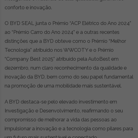
t
conforto e inovação.
r
e
i
O BYD SEAL junta o Prémio “ACP Elétrico do Ano 2024”
a
ao “Prémio Carro do Ano 2024” e a outras recentes
s
distinções que a BYD obteve como o Prémio “Melhor
d
Tecnologia” atribuído nos WWCOTY e o Prémio
o
m
“Company Best 2025” atribuído pela AutoBest em
u
dezembro, num claro reconhecimento da qualidade e
n
inovação da BYD, bem como do seu papel fundamental
d
o
na promoção de uma mobilidade mais sustentável.
d
a
A BYD destaca-se pelo elevado investimento em
m
Investigação e Desenvolvimento, reafirmando o seu
o
b
compromisso de melhorar a vida das pessoas ao
i
impulsionar a inovação e a tecnologia como pilares para
l
um futuro mais sustentável e conectado.