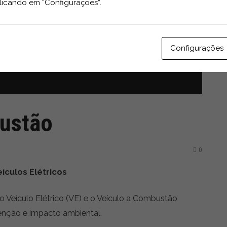
licando em “Configurações”.
Configurações
bustão
0
ículos Elétricos
 Veículo Elétrico (VE) e o Veículo a Combustão
tenção e impacto ambiental.