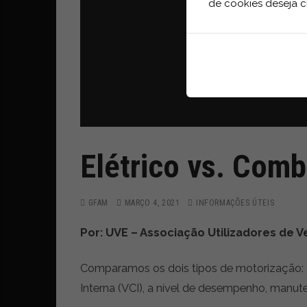
de cookies deseja c
Elétrico vs. Com
GFAM
MARÇO 4, 2021
INFORMAÇÕES ÚTEIS
Por: UVE – Associação Utilizadores de Ve
Comparamos os dois tipos de motorização: o
Interna (VCI), a nível de desempenho, manu