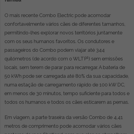
t
r
O mais recente Combo Electric pode acomodar
e
i
confortavelmente vários cães de diferentes tamanhos,
a
permitindo-lhes explorar novos territórios juntamente
s
com os seus humanos favoritos. Os condutores e
d
o
passageiros do Combo podem viajar até 344
m
1
quilómetros (de acordo com o WLTP
) sem emissões
u
locais, sem terem de parar para recarregar. A bateria de
n
d
50 kWh pode ser carregada até 80% da sua capacidade,
o
numa estação de carregamento rápido de 100 kW DC,
d
em menos de 30 minutos, tempo suficiente para todos e
a
m
todos os humanos e todos os cães esticarem as pernas.
o
b
Em viagem, a parte traseira da versão Combo de 4,41
i
metros de comprimento pode acomodar vários cães
l