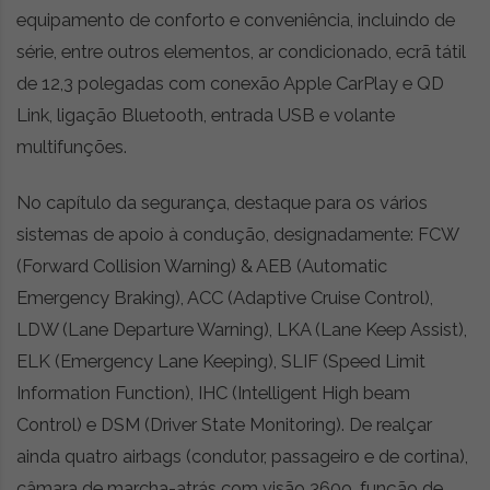
equipamento de conforto e conveniência, incluindo de
série, entre outros elementos, ar condicionado, ecrã tátil
de 12,3 polegadas com conexão Apple CarPlay e QD
Link, ligação Bluetooth, entrada USB e volante
multifunções.
No capítulo da segurança, destaque para os vários
sistemas de apoio à condução, designadamente: FCW
(Forward Collision Warning) & AEB (Automatic
Emergency Braking), ACC (Adaptive Cruise Control),
LDW (Lane Departure Warning), LKA (Lane Keep Assist),
ELK (Emergency Lane Keeping), SLIF (Speed Limit
Information Function), IHC (Intelligent High beam
Control) e DSM (Driver State Monitoring). De realçar
ainda quatro airbags (condutor, passageiro e de cortina),
câmara de marcha-atrás com visão 360o, função de