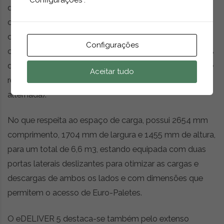
“Configurações”.
de curta ou média distância, obtidos a partir de um
consumo médio de apenas 21 kWh aos 100 km. O
carregamento rápido com tomada DC (corrente
Configurações
contínua) pode ser feito em 36 minutos para atingir 80%
da carga da bateria, enquanto o carregamento regular é
Aceitar tudo
realizado em 4 horas numa tomada AC (corrente
alternada).
No que respeita ao espaço de carga, possui 2654 mm
comprimento, 1704 mm de largura e 1455 mm de altura,
para um total de 6,6 m3, estando equipada com duas
portas laterais deslizantes para otimizar as cargas e
descargas de ambos os lados e com dimensões que
permitem o acesso de Euro-Paletes.
O eDELIVER 5 destaca-se também pelo extenso