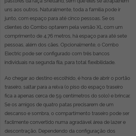
i
pastores da raça Shetland, sem que eles se atrapalhem
d
uns aos outros. Naturalmente, toda a família pode ir
a
junto, com espaço para até cinco pessoas. Se os
d
e
clientes do Combo optarem pela versão XL com um
s
comprimento de 4,76 metros, há espaço para até sete
u
pessoas, além dos cães. Opcionalmente, o Combo
s
Electric pode ser configurado com três bancos
t
e
individuais na segunda fila, para total flexibilidade.
n
t
Ao chegar ao destino escolhido, é hora de abrir o portão
á
traseiro, saltar para a relva (o piso do espaço traseiro
v
e
fica a apenas cerca de 59 centímetros do solo) e brincar.
l
Se os amigos de quatro patas precisarem de um
descanso e sombra, o compartimento traseiro pode ser
facilmente convertido numa agradável área de lazer e
descontração. Dependendo da configuração dos