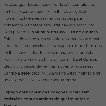
r
os cães, grandes ou pequenos, de pêlo comprido ou
ó
curto, são considerados os melhores amigos do
n
Homem. Esta é apenas uma das razões para
i
c
comemorar os nossos familiares caninos como, por
a
exemplo, no
“Dia Mundial do Cão”
a
10 de outubro
.
s
Este dia tão especial é a ocasião ideal para levar os seus
,
adorados companheiros numa viagem extraordinária, ou
n
o
melhor: conduzi-los. E não há maneira melhor, mais
v
prática e eficiente de o fazer do que no
Opel Combo
i
Electric
, o descendente mais moderno do primeiro
d
a
Combo apresentado há 40 anos no Salão Internacional
d
do Automóvel IAA, o Opel Kadett Combo.
e
s
Espaço abundante: deslocações locais sem
e
e
emissões com os amigos de quatro patas e
s
família