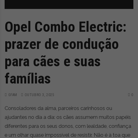
z
é
i
s
n
i
e
a
Opel Combo Electric:
r
t
prazer de condução
i
g
o
para cães e suas
s
d
famílias
e
o
p
GFAM
OUTUBRO 3, 2025
0
i
n
Consoladores da alma, parceiros carinhosos ou
i
ã
ajudantes no dia a dia: os cães assumem muitos papéis
o
diferentes para os seus donos, com lealdade, confiança
,
e um olhar quase impossível de resistir. Não é à toa que
c