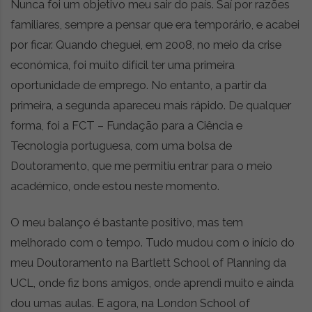
Nunca foi um objetivo meu sair do país. Saí por razões
t
r
familiares, sempre a pensar que era temporário, e acabei
e
por ficar. Quando cheguei, em 2008, no meio da crise
i
económica, foi muito difícil ter uma primeira
a
s
oportunidade de emprego. No entanto, a partir da
d
primeira, a segunda apareceu mais rápido. De qualquer
o
forma, foi a FCT – Fundação para a Ciência e
m
u
Tecnologia portuguesa, com uma bolsa de
n
Doutoramento, que me permitiu entrar para o meio
d
académico, onde estou neste momento.
o
d
a
O meu balanço é bastante positivo, mas tem
m
melhorado com o tempo. Tudo mudou com o início do
o
meu Doutoramento na Bartlett School of Planning da
b
i
UCL, onde fiz bons amigos, onde aprendi muito e ainda
l
dou umas aulas. E agora, na London School of