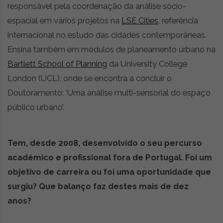
responsável pela coordenação da análise sócio-
r
ó
espacial em vários projetos na
LSE Cities
, referência
n
internacional no estudo das cidades contemporâneas.
i
Ensina também em módulos de planeamento urbano na
c
a
Bartlett School of Planning
da University College
s
London (UCL), onde se encontra a concluir o
,
Doutoramento: ‘Uma análise multi-sensorial do espaço
n
o
público urbano’.
v
i
d
Tem, desde 2008, desenvolvido o seu percurso
a
académico e profissional fora de Portugal. Foi um
d
objetivo de carreira ou foi uma oportunidade que
e
s
surgiu? Que balanço faz destes mais de dez
e
anos?
e
s