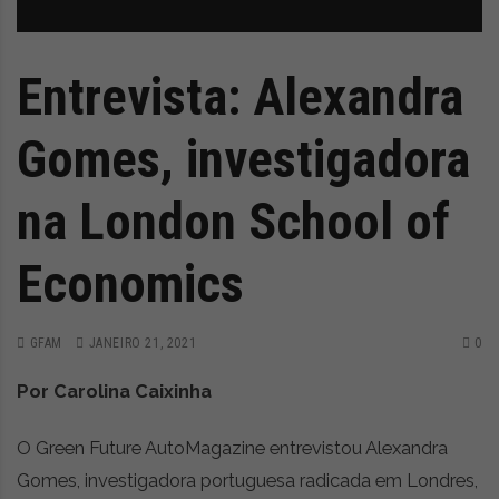
z
é
i
s
n
i
e
a
Entrevista: Alexandra
r
t
Gomes, investigadora
i
g
o
na London School of
s
d
Economics
e
o
p
GFAM
JANEIRO 21, 2021
0
i
n
Por Carolina Caixinha
i
ã
o
O Green Future AutoMagazine entrevistou Alexandra
,
Gomes, investigadora portuguesa radicada em Londres,
c