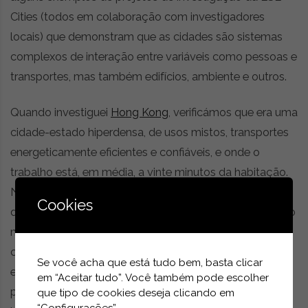
Cities (todos em colaboração com investigadores
locais) que demonstram que as cidades são sistemas
complexos de interação entre variáveis como pessoas e
transportes, mas também edifícios, ambiente e outros.
Quando investiguei
Hong Kong
, verificámos que era uma
cidade-estado hiperdensa, de usos mistos, transportes
energeticamente eficientes e confiáveis, e onde o
trabalho está, em média, a vinte minutos da habitação.
No entanto, o rácio entre a sua população e o território
Cookies
disponível para desenvolvimento leva a que a dimensão
média da habitação social para uma pessoa seja de
2
cerca de 8 m
, e a altura, proximidade e tipologias de
Se você acha que está tudo bem, basta clicar
edifícios, mesmo que energeticamente eficientes,
em “Aceitar tudo”. Você também pode escolher
produzam claros efeitos de
ilha de calor
[aumento
que tipo de cookies deseja clicando em