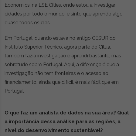
i
Economics, na LSE Cities, onde estou a investigar
d
cidades por todo o mundo, e sinto que aprendo algo
a
d
quase todos os dias.
e
s
Em Portugal, quando estava no antigo CESUR do
u
Instituto Superior Técnico, agora parte do
Citua
,
s
t
também fazia investigação e aprendi bastante, mas
e
sobretudo sobre Portugal. Aqui, a diferença é que a
n
investigação não tem fronteiras e o acesso ao
t
á
financiamento, ainda que difícil, é mais fácil que em
v
Portugal.
e
l
O que faz um analista de dados na sua área? Qual
a importância dessa análise para as regiões, a
nível do desenvolvimento sustentável?